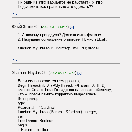
Ни один из этих вариантов не работает - p=nil :(
Подскажите как правильно это сделать??
←
→
Юрий Зотов © (
)
2002-03-13 13:44
[1]
1. А почему процедура? Должна быть функция.
2. Нарушено соглашение о вызове. Нужно stdcall.
function MyThread(P: Pointer): DWORD; stdcall;
←
→
Shaman_Naydak © (
)
2002-03-13 13:52
[2]
Если сильно хочется геморроя то,
BeginThread(nil, 0, @MyThread, @Param, 0, ThID);
вместо CreateThread"a надо использовать оболочку,
чтобы потом память корректно выделялась..
Вот пример:
type
PCardinal = ^Cardinal;
function MyThread(Param: PCardinal): Integer;
var
FreeThread: Boolean;
begin
if Param = nil then