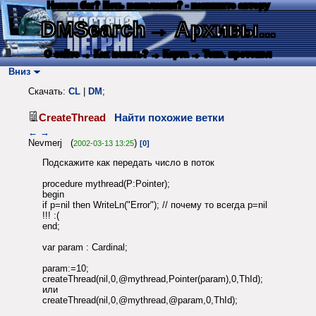
Нашли баг? Есть пожелания? - напишите автору
DMSearch
→ Архивы...
О сайте
→ Как искать?
→ Карта
→ Текс. протокол
Вниз
Скачать:
CL
|
DM
;
CreateThread
Найти похожие ветки
←
→
Nevmerj (
)
2002-03-13 13:25
[0]
Подскажите как передать число в поток
procedure mythread(P:Pointer);
begin
if p=nil then WriteLn("Error"); // почему то всегда p=nil
!!! :(
end;
var param : Cardinal;
param:=10;
createThread(nil,0,@mythread,Pointer(param),0,ThId);
или
createThread(nil,0,@mythread,@param,0,ThId);