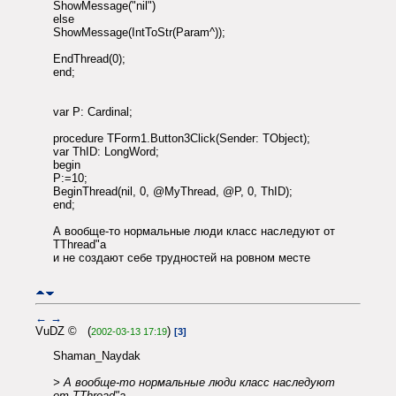
ShowMessage("nil")
else
ShowMessage(IntToStr(Param^));
EndThread(0);
end;
var P: Cardinal;
procedure TForm1.Button3Click(Sender: TObject);
var ThID: LongWord;
begin
P:=10;
BeginThread(nil, 0, @MyThread, @P, 0, ThID);
end;
А вообще-то нормальные люди класс наследуют от
TThread"a
и не создают себе трудностей на ровном месте
←
→
VuDZ © (
)
2002-03-13 17:19
[3]
Shaman_Naydak
> А вообще-то нормальные люди класс наследуют
от TThread"a