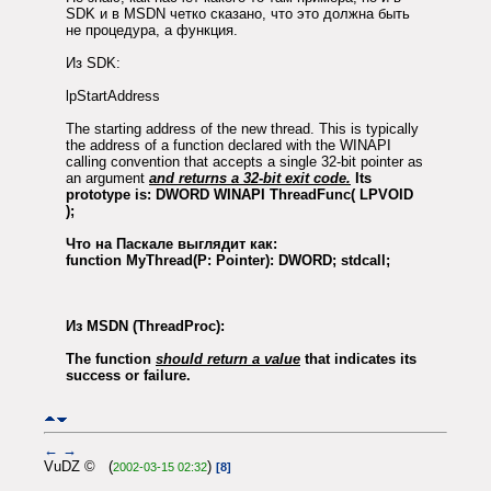
SDK и в MSDN четко сказано, что это должна быть
не процедура, а функция.
Из SDK:
lpStartAddress
The starting address of the new thread. This is typically
the address of a function declared with the WINAPI
calling convention that accepts a single 32-bit pointer as
an argument
and returns a 32-bit exit code.
Its
prototype is: DWORD WINAPI ThreadFunc( LPVOID
);
Что на Паскале выглядит как:
function MyThread(P: Pointer): DWORD; stdcall;
Из MSDN (ThreadProc):
The function
should return a value
that indicates its
success or failure.
←
→
VuDZ © (
)
2002-03-15 02:32
[8]