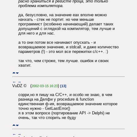
расно храниться в регисте проца, это только
проблема компилятора.
да, безусловно, на значение eax вполне можно
начхать - стек не портит. но чем меньше
программист (особенно начинающий) делает таких
допущений с оглядкой на компилятор, тем лучше и
для него и для нас.
а то они потом все начинают опускать - и
возвращаемое значение, и stdcall, и даже количество
параметров (!) - это мол все пережитки с/с++. :)
так что, чем строже, тем лучше. ошибок и своих
хватит.
←
→
VuDZ © (
)
2002-03-15 16:23
[13]
сорри,но я пишу на С/С++, и особо не знаю, в чем
разница на Делфи у procedure & function
единственная ф-ия, возвращаемое значение которое
точно нужно - GetLastError()
я в этом вопросе (портирование API -> Delphi) не
очень, так что спорить не буду
←
→