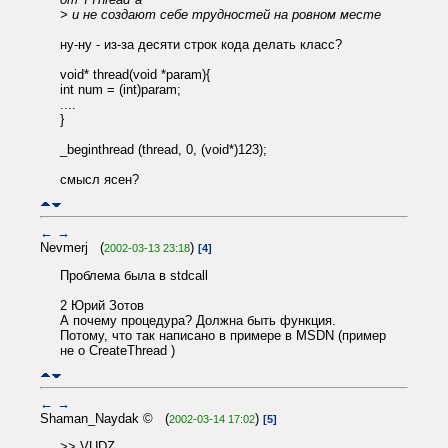
> и не создают себе трудностей на ровном месте
ну-ну - из-за десяти строк кода делать класс?
void* thread(void *param){
int num = (int)param;
....
}
_beginthread (thread, 0, (void*)123);
смысл ясен?
←
→
Nevmerj (
)
2002-03-13 23:18
[4]
Проблема была в stdcall
2 Юрий Зотов
А почему процедура? Должна быть функция.
Потому, что так написано в примере в MSDN (пример
не о CreateThread )
←
→
Shaman_Naydak © (
)
2002-03-14 17:02
[5]
>> VUDZ