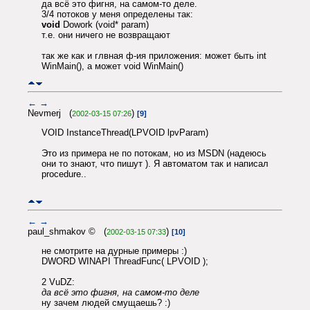
да всё это фигня, на самом-то деле.
3/4 потоков у меня определены так:
void
Dowork (void* param)
т.е. они ничего не возвращают
так же как и глвная ф-ия приложения: может быть int
WinMain(), а может void WinMain()
←
→
Nevmerj (
)
2002-03-15 07:26
[9]
VOID InstanceThread(LPVOID lpvParam)
Это из примера не по потокам, но из MSDN (надеюсь
они то знают, что пишут ). Я автоматом так и написал
procedure..
←
→
paul_shmakov © (
)
2002-03-15 07:33
[10]
не смотрите на дурные примеры :)
DWORD WINAPI ThreadFunc( LPVOID );
2 VuDZ:
да всё это фигня, на самом-то деле
ну зачем людей смущаешь? :)