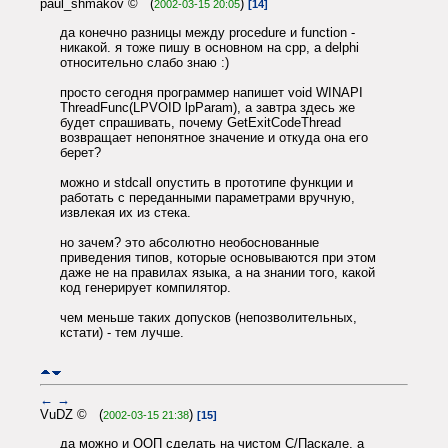
paul_shmakov © (
)
2002-03-15 20:05
[14]
да конечно разницы между procedure и function -
никакой. я тоже пишу в основном на cpp, а delphi
относительно слабо знаю :)
просто сегодня программер напишет void WINAPI
ThreadFunc(LPVOID lpParam), а завтра здесь же
будет спрашивать, почему GetExitCodeThread
возвращает непонятное значение и откуда она его
берет?
можно и stdcall опустить в прототипе функции и
работать с переданными параметрами вручную,
извлекая их из стека.
но зачем? это абсолютно необоснованные
приведения типов, которые основываются при этом
даже не на правилах языка, а на знании того, какой
код генерирует компилятор.
чем меньше таких допусков (непозволительных,
кстати) - тем лучше.
←
→
VuDZ © (
)
2002-03-15 21:38
[15]
да можно и ООП сделать на чистом С/Паскале, а