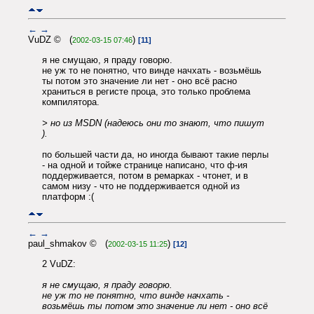
←
→
VuDZ © (
)
2002-03-15 07:46
[11]
я не смущаю, я праду говорю.
не уж то не понятно, что винде начхать - возьмёшь
ты потом это значение ли нет - оно всё расно
храниться в регисте проца, это только проблема
компилятора.
> но из MSDN (надеюсь они то знают, что пишут
).
по большей части да, но иногда бывают такие перлы
- на одной и тойже странице написано, что ф-ия
поддерживается, потом в ремарках - чтонет, и в
самом низу - что не поддерживается одной из
платформ :(
←
→
paul_shmakov © (
)
2002-03-15 11:25
[12]
2 VuDZ:
я не смущаю, я праду говорю.
не уж то не понятно, что винде начхать -
возьмёшь ты потом это значение ли нет - оно всё