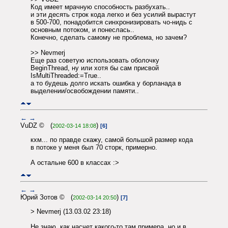
Код имеет мрачную способность разбухать..
и эти десять строк кода легко и без усилий вырастут
в 500-700, понадобится синхронизировать чо-нидь с
основным потоком, и понеслась..
Конечно, сделать самому не проблема, но зачем?
>> Nevmerj
Еще раз советую использовать оболочку
BeginThread, ну или хотя бы сам присвой
IsMultiThreaded:=True..
а то будешь долго искать ошибка у борланада в
выделении/освобождении памяти..
←
→
VuDZ © (
)
2002-03-14 18:08
[6]
кхм... по правде скажу, самой большой размер кода
в потоке у меня был 70 сторк, примерно.
А остальне 600 в классах :>
←
→
Юрий Зотов © (
)
2002-03-14 20:50
[7]
> Nevmerj (13.03.02 23:18)
Не знаю, как насчет какого-то там примера, но и в