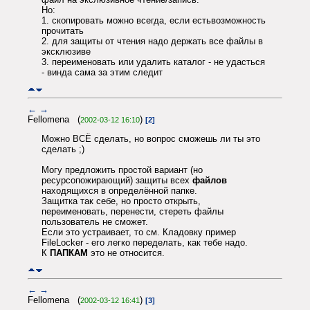
Но:
1. скопировать можно всегда, если естьвозможность
прочитать
2. для защиты от чтения надо держать все файлы в
эксклюзиве
3. переименовать или удалить каталог - не удасться
- винда сама за этим следит
←
→
Fellomena (
)
2002-03-12 16:10
[2]
Можно ВСЁ сделать, но вопрос сможешь ли ты это
сделать ;)
Могу предложить простой вариант (но
ресурсопожирающий) защиты всех
файлов
находящихся в определённой папке.
Защитка так себе, но просто открыть,
переименовать, перенести, стереть файлы
пользователь не сможет.
Если это устраивает, то см. Кладовку пример
FileLocker - его легко переделать, как тебе надо.
К
ПАПКАМ
это не относится.
←
→
Fellomena (
)
2002-03-12 16:41
[3]