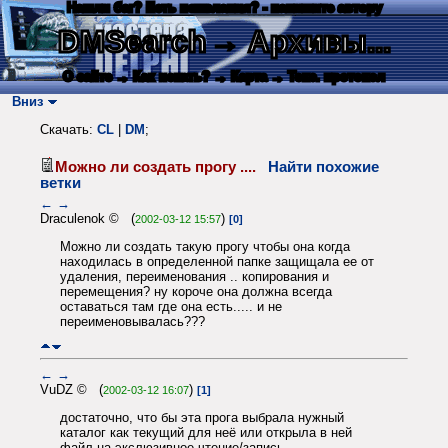
Нашли баг? Есть пожелания? - напишите автору
DMSearch
→ Архивы...
О сайте
→ Как искать?
→ Карта
→ Текс. протокол
Вниз
Скачать:
CL
|
DM
;
Можно ли создать прогу ....
Найти похожие
ветки
←
→
Draculenok © (
)
2002-03-12 15:57
[0]
Можно ли создать такую прогу чтобы она когда
находилась в определенной папке защищала ее от
удаления, переименования .. копирования и
перемещения? ну короче она должна всегда
оставаться там где она есть..... и не
переименовывалась???
←
→
VuDZ © (
)
2002-03-12 16:07
[1]
достаточно, что бы эта прога выбрала нужный
каталог как текущий для неё или открыла в ней
файл на экслюзивное чтение/запись.