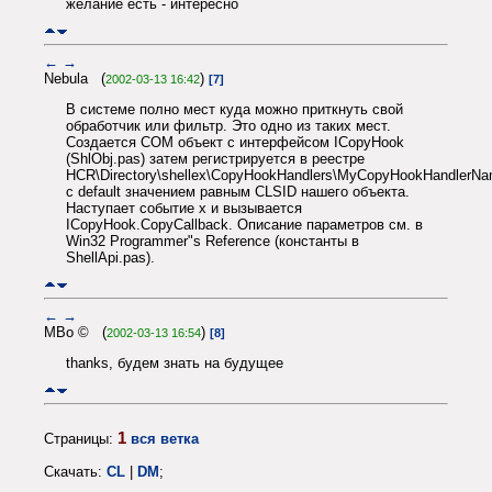
желание есть - интересно
←
→
Nebula (
)
2002-03-13 16:42
[7]
В системе полно мест куда можно приткнуть свой
обработчик или фильтр. Это одно из таких мест.
Создается COM объект с интерфейсом ICopyHook
(ShlObj.pas) затем регистрируется в реестре
HCR\Directory\shellex\CopyHookHandlers\MyCopyHookHandlerN
с default значением равным CLSID нашего объекта.
Наступает событие x и вызывается
ICopyHook.CopyCallback. Описание параметров см. в
Win32 Programmer"s Reference (константы в
ShellApi.pas).
←
→
MBo © (
)
2002-03-13 16:54
[8]
thanks, будем знать на будущее
1
Страницы:
вся ветка
Скачать:
CL
|
DM
;