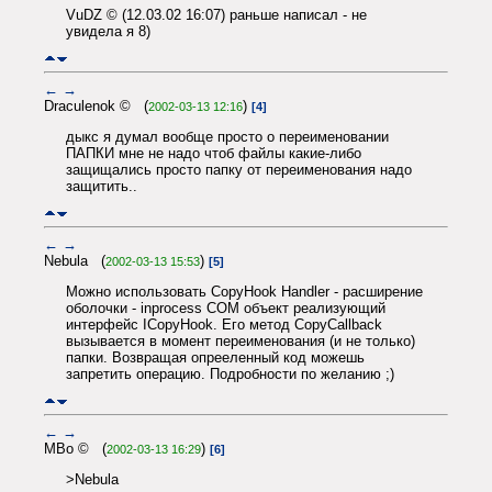
VuDZ © (12.03.02 16:07) раньше написал - не
увидела я 8)
←
→
Draculenok © (
)
2002-03-13 12:16
[4]
дыкс я думал вообще просто о переименовании
ПАПКИ мне не надо чтоб файлы какие-либо
защищались просто папку от переименования надо
защитить..
←
→
Nebula (
)
2002-03-13 15:53
[5]
Можно использовать CopyHook Handler - расширение
оболочки - inprocess COM объект реализующий
интерфейс ICopyHook. Его метод CopyCallback
вызывается в момент переименования (и не только)
папки. Возвращая опрееленный код можешь
запретить операцию. Подробности по желанию ;)
←
→
MBo © (
)
2002-03-13 16:29
[6]
>Nebula