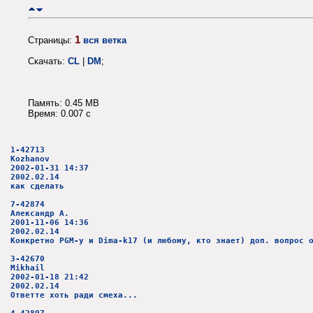
1
Страницы:
вся ветка
Скачать:
CL
|
DM
;
Память: 0.45 MB
Время: 0.007 c
1-42713
Kozhanov
2002-01-31 14:37
2002.02.14
как сделать
7-42874
Александр А.
2001-11-06 14:36
2002.02.14
Конкретно PGM-у и Dima-k17 (и любому, кто знает) доп. вопрос 
3-42670
Mikhail
2002-01-18 21:42
2002.02.14
Ответте хоть ради смеха...