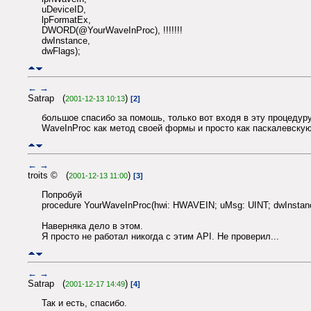
uDeviceID,
lpFormatEx,
DWORD(@YourWaveInProc), !!!!!!!
dwInstance,
dwFlags);
←
→
Satrap (
)
2001-12-13 10:13
[2]
большое спасибо за помошь, только вот входя в эту процедур
WaveInProc как метод своей формы и просто как паскалевскую
←
→
troits © (
)
2001-12-13 11:00
[3]
Попробуй
procedure YourWaveInProc(hwi: HWAVEIN; uMsg: UINT; dwInstanc
Наверняка дело в этом.
Я просто не работал никогда с этим API. Не проверил...
←
→
Satrap (
)
2001-12-17 14:49
[4]
Так и есть, спасибо.