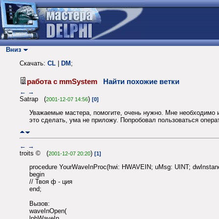
Вниз
Скачать:
CL
|
DM
;
работа с mmSystem
Найти похожие ветки
←
→
Satrap (
)
2001-12-07 14:56
[0]
Уважаемые мастера, помогите, очень нужно. Мне необходим
это сделать, ума не приложу. Попробовал пользоваться операто
←
→
troits © (
)
2001-12-07 20:20
[1]
procedure YourWaveInProc(hwi: HWAVEIN; uMsg: UINT; dwInst
begin
// Твоя ф - ция
end;
Вызов:
waveInOpen(
lphWaveIn,