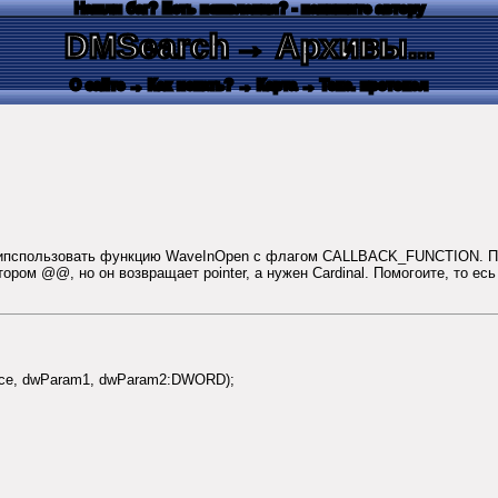
Нашли баг? Есть пожелания? - напишите автору
DMSearch
→ Архивы...
О сайте
→ Как искать?
→ Карта
→ Текс. протокол
о ипспользовать функцию WaveInOpen с флагом CALLBACK_FUNCTION. Пр
ром @@, но он возвращает pointer, а нужен Cardinal. Помогоите, то есь 
ance, dwParam1, dwParam2:DWORD);