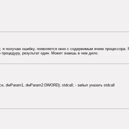
у, я получаю ошибку, появляется окно с содержимым ячеек процессора. 
 процедуру, результат один. Может знаешь в чем дело.
e, dwParam1, dwParam2:DWORD); stdcall; - забыл указать stdcall