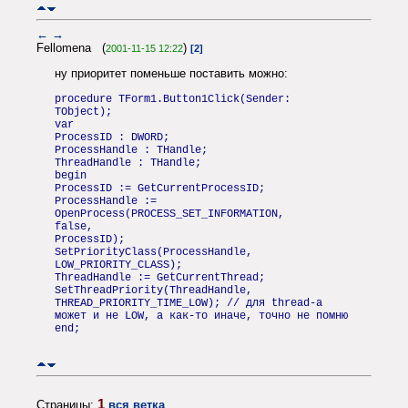
←
→
Fellomena (
)
2001-11-15 12:22
[2]
ну приоритет поменьше поставить можно:
procedure TForm1.Button1Click(Sender:
TObject);
var
ProcessID : DWORD;
ProcessHandle : THandle;
ThreadHandle : THandle;
begin
ProcessID := GetCurrentProcessID;
ProcessHandle :=
OpenProcess(PROCESS_SET_INFORMATION,
false,
ProcessID);
SetPriorityClass(ProcessHandle,
LOW_PRIORITY_CLASS);
ThreadHandle := GetCurrentThread;
SetThreadPriority(ThreadHandle,
THREAD_PRIORITY_TIME_LOW); // для thread-a
может и не LOW, а как-то иначе, точно не помню
end;
1
Страницы:
вся ветка