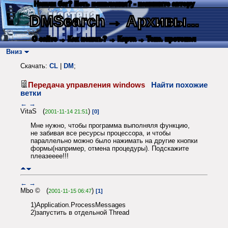
Нашли баг? Есть пожелания? - напишите автору
DMSearch
→ Архивы...
О сайте
→ Как искать?
→ Карта
→ Текс. протокол
Вниз
Скачать:
CL
|
DM
;
Передача управления windows
Найти похожие
ветки
←
→
VitaS (
)
2001-11-14 21:51
[0]
Мне нужно, чтобы программа выполняля функцию,
не забивая все ресурсы процессора, и чтобы
параллельно можно было нажимать на другие кнопки
формы(например, отмена процедуры). Подскажите
плеазееее!!!
←
→
Mbo © (
)
2001-11-15 06:47
[1]
1)Application.ProcessMessages
2)запустить в отдельной Thread