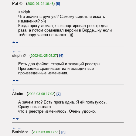
Pat © (
)
2002-01-24 16:46
[5]
>skiph
Что значит в ручную? Самому сидеть и искать
изменения? :-))
Когда прогу ломал, я экспортировал реестр два
раза, а потом сравнивал версии в Ворде...ну если
тебе пару часов не жалко :-)))
←
→
skiph © (
)
2002-01-25 05:27
[6]
Есть два файла: старый и текущий реестры.
Программа сравнивает их и выводит все
произведенные изменения.
←
→
Aladin (
)
2002-03-08 17:02
[7]
А зачем это? Есть прога одна. Я ей пользуюсь.
Сразу показывает
что в реестре изменилось. Очень удобно.
←
→
BorisMor (
)
2002-03-08 17:51
[8]