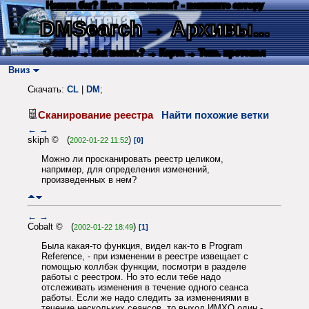
Нашли баг? Есть пожелания? - напишите автору
DMSearch
→ Архивы...
О сайте
→ Как искать?
→ Карта
→ Текс. протокол
Вниз
Скачать:
CL
|
DM
;
Сканирование реестра
Найти похожие ветки
←
→
skiph © (
)
2002-01-22 11:52
[0]
Можно ли просканировать реестр целиком,
например, для определения изменений,
произведенных в нем?
←
→
Cobalt © (
)
2002-01-22 18:49
[1]
Была какая-то функция, видел как-то в Program
Reference, - при изменении в реестре извещает с
помощью коллбэк функции, посмотри в разделе
работы с реестром. Но это если тебе надо
отслеживать изменения в течение одного сеанса
работы. Если же надо следить за изменениями в
течение нескольких сеансов, то выход ИМХО один -