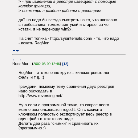
> - при изменении в реестре извещает с помощью
коллбэк функции,
> посмотри в разделе работы с реестром
да? но надо бы всегда смотреть на то, что написано
в требованиях: только винтукей и старше, за чо
кстати, я не переношу win9x.
На счёт топика - http://sysinternals.com/ - то, что надо
- искать RegMon
←
→
BorisMor (
)
2002-03-09 12:46
[12]
RegMon - это конечно круто... километровые лог
фалы и т.д. :)
Граждани, помоему тему сравнения двух реестров
надо обсуждать в
http://www.reversing.net/
Ну а если с программной точки, то скорее всего
можно воспользоватся regedit. Он с какимто
ключиком полностью экспортирует весь реестр в
один файл в текстовом виде.
Делать два раза "снимки" и сравнивать их
(программно :)