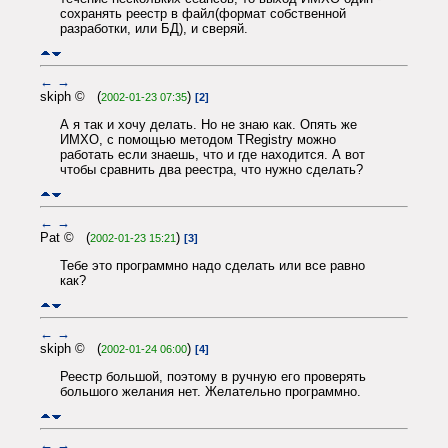
сохранять реестр в файл(формат собственной
разработки, или БД), и сверяй.
←
→
skiph © (
)
2002-01-23 07:35
[2]
А я так и хочу делать. Но не знаю как. Опять же
ИМХО, с помощью методом TRegistry можно
работать если знаешь, что и где находится. А вот
чтобы сравнить два реестра, что нужно сделать?
←
→
Pat © (
)
2002-01-23 15:21
[3]
Тебе это программно надо сделать или все равно
как?
←
→
skiph © (
)
2002-01-24 06:00
[4]
Реестр большой, поэтому в ручную его проверять
большого желания нет. Желательно программно.
←
→