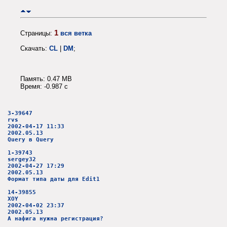
1
Страницы:
вся ветка
Скачать:
CL
|
DM
;
Память: 0.47 MB
Время: -0.987 c
3-39647
rvs
2002-04-17 11:33
2002.05.13
Query в Query
1-39743
sergey32
2002-04-27 17:29
2002.05.13
Формат типа даты для Edit1
14-39855
XOY
2002-04-02 23:37
2002.05.13
А нафига нужна регистрация?