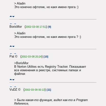
> Aladin
Это конечно офтопик, но какя имено прога :)
←
→
BorisMor (
)
2002-03-08 17:51
[9]
> Aladin
Это конечно офтопик, но какя имено прога ? :)
←
→
Pat © (
)
2002-03-08 20:24
[10]
>BorisMor
В Norton Utilites есть Registry Tracker. Показывает
все изменения в реестре, системных папках и
файлах
←
→
VuDZ © (
)
2002-03-09 00:13
[11]
> Была какая-то функция, видел как-то в Program
Reference,