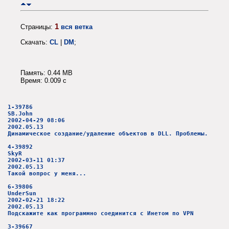
1
Страницы:
вся ветка
Скачать:
CL
|
DM
;
Память: 0.44 MB
Время: 0.009 c
1-39786
SB.John
2002-04-29 08:06
2002.05.13
Динамическое создание/удаление объектов в DLL. Проблемы.
4-39892
SkyR
2002-03-11 01:37
2002.05.13
Такой вопрос у меня...
6-39806
UnderSun
2002-02-21 18:22
2002.05.13
Подскажите как программно соединится с Инетом по VPN
3-39667