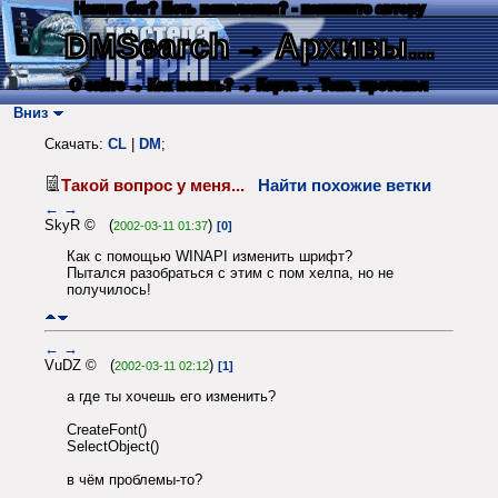
Нашли баг? Есть пожелания? - напишите автору
DMSearch
→ Архивы...
О сайте
→ Как искать?
→ Карта
→ Текс. протокол
Вниз
Скачать:
CL
|
DM
;
Такой вопрос у меня...
Найти похожие ветки
←
→
SkyR © (
)
2002-03-11 01:37
[0]
Как с помощью WINAPI изменить шрифт?
Пытался разобраться с этим с пом хелпа, но не
получилось!
←
→
VuDZ © (
)
2002-03-11 02:12
[1]
а где ты хочешь его изменить?
CreateFont()
SelectObject()
в чём проблемы-то?