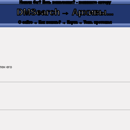
Нашли баг? Есть пожелания? - напишите автору
DMSearch
→ Архивы...
О сайте
→ Как искать?
→ Карта
→ Текс. протокол
тен его