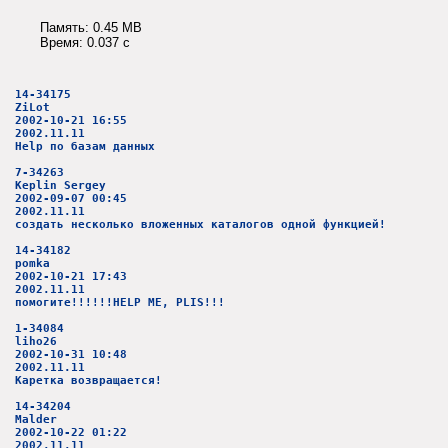
Память: 0.45 MB
Время: 0.037 c
14-34175
ZiLot
2002-10-21 16:55
2002.11.11
Help по базам данных
7-34263
Keplin Sergey
2002-09-07 00:45
2002.11.11
создать несколько вложенных каталогов одной функцией!
14-34182
pomka
2002-10-21 17:43
2002.11.11
помогите!!!!!!HELP ME, PLIS!!!
1-34084
liho26
2002-10-31 10:48
2002.11.11
Каретка возвращается!
14-34204
Malder
2002-10-22 01:22
2002.11.11