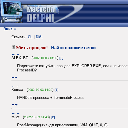
Вниз
Скачать:
CL
|
DM
;
Убить процесс!
Найти похожие ветки
←
→
ALEX_BF (
)
2002-10-03 13:06
[0]
Подскажите как убить процесс EXPLORER.EXE, если не извес
ProcessID?
←
→
Xemax (
)
2002-10-03 14:22
[1]
HANDLE процесса + TerminateProcess
←
→
relict (
)
2002-10-03 14:43
[2]
PostMessage(<хэндл приложения>, WM_QUIT, 0, 0);