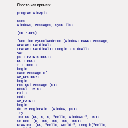
Просто как пример:
program WinApi;
uses
Windows, Messages, SysUtils;
{$R *.RES}
function MyCoolWndProc (Window: HWND; Message,
WParam: Cardinal;
LParam: Cardinal): Longint; stdcall;
var
ps : PAINTSTRUCT;
DC : HDC;
r : TRect;
begin
case Message of
WM_DESTROY:
begin
PostQuitMessage (0);
Result := 0;
Exit;
end;
WM_PAINT:
begin
dc := BeginPaint (Window, ps);
try
TextOut(DC, 0, 0, "Hello, Windows!", 15);
SetRect (R, 100, 100, 100, 100);
DrawText (DC, "Hello, world!", Length("Hello,