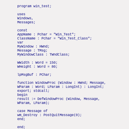
program win_test;
uses
Windows,
Messages;
const
AppName : Pchar = "Win_Test";
ClassName : Pchar = "Win_Test_Class";
var
MyWindow : HWnd;
Message : TMsg;
MyWindowClass : TWndClass;
WWidth : Word = 150;
WHeight : Word = 80;
lpMsgBuf : PChar;
function WindowProc (Window : HWnd; Message,
WParam : Word; LParam : LongInt) : LongInt;
export; stdcall;
begin
result := DefWindowProc (Window, Message,
WParam, LParam);
case Message of
wm_Destroy : PostQuitMessage(0);
end;
end;