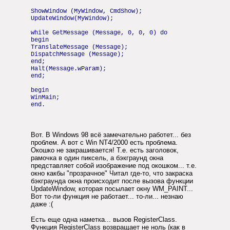
ShowWindow (MyWindow, CmdShow);
UpdateWindow(MyWindow);
while GetMessage (Message, 0, 0, 0) do
begin
TranslateMessage (Message);
DispatchMessage (Message);
end;
Halt(Message.wParam);
end;
begin
WinMain;
end.
Вот. В Windows 98 всё замечательно работет... без
проблем. А вот с Win NT4/2000 есть проблема.
Окошко не закрашивается! Т.е. есть заголовок,
рамочка в один пиксель, а бэкграунд окна
представляет собой изображение под окошком... т.е.
окно какбы "прозрачное" Читал где-то, что закраска
бэкграунда окна происходит после вызова функции
UpdateWindow, которая посылает окну WM_PAINT...
Вот то-ли функция не работает... то-ли... незнаю
даже :(
Есть еще одна наметка... вызов RegisterClass.
Функция RegisterClass возвращает не ноль (как в