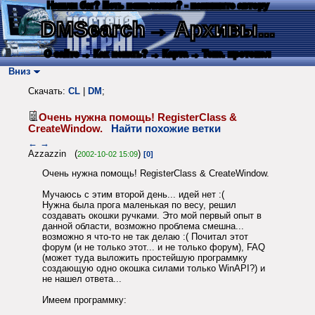
Нашли баг? Есть пожелания? - напишите автору
DMSearch
→ Архивы...
О сайте
→ Как искать?
→ Карта
→ Текс. протокол
Вниз
Скачать:
CL
|
DM
;
Очень нужна помощь! RegisterClass &
CreateWindow.
Найти похожие ветки
←
→
Azzazzin (
)
2002-10-02 15:09
[0]
Очень нужна помощь! RegisterClass & CreateWindow.
Мучаюсь с этим второй день... идей нет :(
Нужна была прога маленькая по весу, решил
создавать окошки ручками. Это мой первый опыт в
данной области, возможно проблема смешна...
возможно я что-то не так делаю :( Почитал этот
форум (и не только этот... и не только форум), FAQ
(может туда выложить простейшую программку
создающую одно окошка силами только WinAPI?) и
не нашел ответа...
Имеем программку: