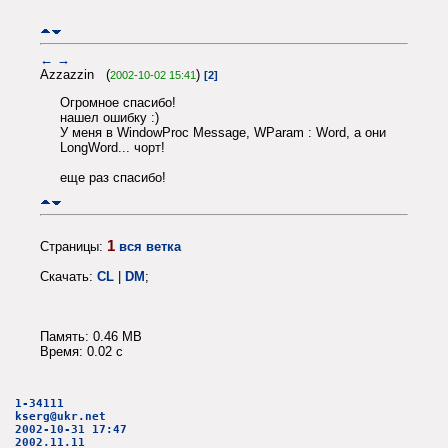
←
→
Azzazzin (
)
2002-10-02 15:41
[2]
Огромное спасибо!
нашел ошибку :)
У меня в WindowProc Message, WParam : Word, а они
LongWord... чорт!
еще раз спасибо!
1
Страницы:
вся ветка
Скачать:
CL
|
DM
;
Память: 0.46 MB
Время: 0.02 c
1-34111
kserg@ukr.net
2002-10-31 17:47
2002.11.11