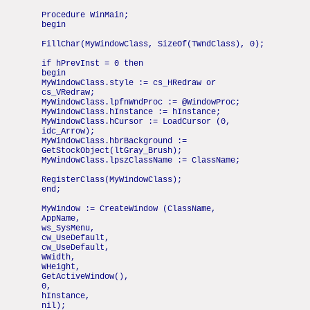
Procedure WinMain;
begin
FillChar(MyWindowClass, SizeOf(TWndClass), 0);
if hPrevInst = 0 then
begin
MyWindowClass.style := cs_HRedraw or
cs_VRedraw;
MyWindowClass.lpfnWndProc := @WindowProc;
MyWindowClass.hInstance := hInstance;
MyWindowClass.hCursor := LoadCursor (0,
idc_Arrow);
MyWindowClass.hbrBackground :=
GetStockObject(ltGray_Brush);
MyWindowClass.lpszClassName := ClassName;
RegisterClass(MyWindowClass);
end;
MyWindow := CreateWindow (ClassName,
AppName,
ws_SysMenu,
cw_UseDefault,
cw_UseDefault,
WWidth,
WHeight,
GetActiveWindow(),
0,
hInstance,
nil);