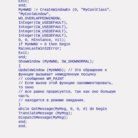
Exit;
end;
MyHWND := CreateWindowEx (0, "MyCoolClass",
"MyCoolWindow",
WS_OVERLAPPEDWINDOW,
Integer(CW_USEDEFAULT),
Integer(CW_USEDEFAULT),
Integer(CW_USEDEFAULT),
Integer(CW_USEDEFAULT),
0, 0, HInstance, nil);
if MyHWND = 0 then begin
RaiseLastWin32Error;
Exit;
end;
ShowWindow (MyHWND, SW_SHOWNORMAL);
{
UpdateWindow (MyHWND); // Это обращение к
функции вызывает немедленную посылку
// сообщения WM_PAINT
// Если вызов этой функции закомментировать,
то окно
// все равно прорисуется, так как оно большую
часть
// находится в режиме ожидания.
}
while GetMessage(MyMsg, 0, 0, 0) do begin
TranslateMessage (MyMsg);
DispatchMessage(MyMsg);
end;
end.