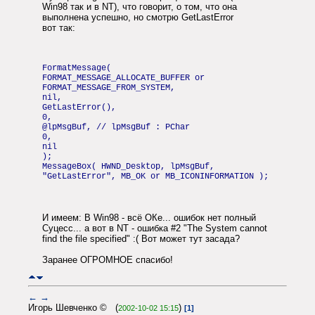
Win98 так и в NT), что говорит, о том, что она
выполнена успешно, но смотрю GetLastError
вот так:
FormatMessage(
FORMAT_MESSAGE_ALLOCATE_BUFFER or
FORMAT_MESSAGE_FROM_SYSTEM,
nil,
GetLastError(),
0,
@lpMsgBuf, // lpMsgBuf : PChar
0,
nil
);
MessageBox( HWND_Desktop, lpMsgBuf,
"GetLastError", MB_OK or MB_ICONINFORMATION );
И имеем: В Win98 - всё ОКе... ошибок нет полный
Суцесс... а вот в NT - ошибка #2 "The System cannot
find the file specified" :( Вот может тут засада?
Заранее ОГРОМНОЕ спасибо!
←
→
Игорь Шевченко © (
)
2002-10-02 15:15
[1]