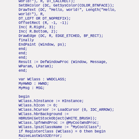
world!"), R, DT_CALCRECT);
SetBkColor (DC, GetSysColor(COLOR_BTNFACE));
DrawText (DC, "Hello, world!", Length("Hello,
world!"), R,
DT_LEFT OR DT_NOPREFIX);
OffsetRect (R, -1, -1);
Inc( R.Right, 3);
Inc( R.Bottom, 2);
DrawEdge (DC, R, EDGE_ETCHED, BF_RECT);
finally
EndPaint (Window, ps);
end;
end;
end;
Result := DefWindowProc (Window, Message,
WParam, LParam);
end;
var WClass : WNDCLASS;
MyHWND : HWND;
MyMsg : MSG;
begin
WClass.hInstance := HInstance;
WClass.hIcon := 0;
WClass.hCursor := LoadCursor (0, IDC_ARROW);
WClass.hbrBackground :=
HBRUSH(GetStockObject(WHITE_BRUSH));
WClass.lpfnWndProc := @MyCoolWndProc;
WClass.lpszClassName := "MyCoolClass";
if RegisterClass (WClass) = 0 then begin
RaiseLastWin32Error;