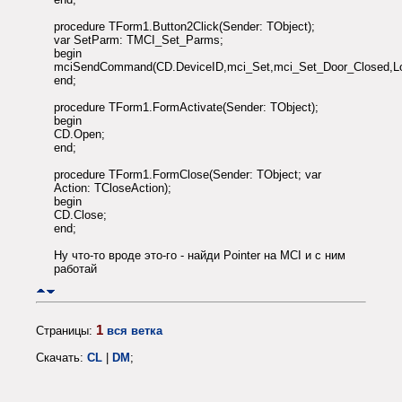
procedure TForm1.Button2Click(Sender: TObject);
var SetParm: TMCI_Set_Parms;
begin
mciSendCommand(CD.DeviceID,mci_Set,mci_Set_Door_Closed,Lo
end;
procedure TForm1.FormActivate(Sender: TObject);
begin
CD.Open;
end;
procedure TForm1.FormClose(Sender: TObject; var
Action: TCloseAction);
begin
CD.Close;
end;
Ну что-то вроде это-го - найди Pointer на MCI и с ним
работай
1
Страницы:
вся ветка
Скачать:
CL
|
DM
;