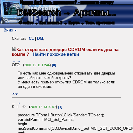
Нашли баг? Есть пожелания? - напишите автору
DMSearch
→ Архивы...
О сайте
→ Как искать?
→ Карта
→ Текс. протокол
Вниз
Скачать:
CL
|
DM
;
Как открывать дверцы CDROM если их два на
компе ?
Найти похожие ветки
←
→
ОГО (
)
2001-12-11 17:44
[0]
То есть как мне одновременно открывать две дверцы
или выбирать какой открыть?
У меня есть пример открытия CDROM но только если
он один в системе.
←
→
Kirill_ © (
)
2001-12-13 02:07
[1]
procedure TForm1.Button1Click(Sender: TObject);
var SetParm: TMCI_Set_Parms;
begin
mciSendCommand(CD.DeviceID,mci_Set,MCI_SET_DOOR_OPEN,L
end;