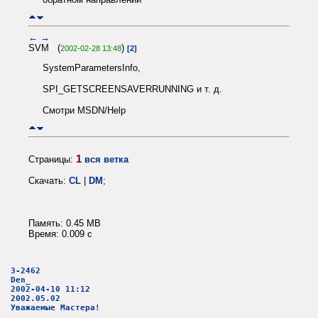
←
→
SVM (
)
2002-02-28 13:48
[2]
SystemParametersInfo,
SPI_GETSCREENSAVERRUNNING и т. д.
Cмотри MSDN/Help
1
Страницы:
вся ветка
Скачать:
CL
|
DM
;
Память: 0.45 MB
Время: 0.009 c
3-2462
Den_
2002-04-10 11:12
2002.05.02
Уважаемые Мастера!