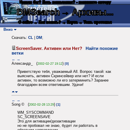
Нашли баг? Есть пожелания? - напишите автору
DMSearch
→ Архивы...
О сайте
→ Как искать?
→ Карта
→ Текс. протокол
Вниз
Скачать:
CL
|
DM
;
ScreenSaver. Активен или Нет?
Найти похожие
ветки
←
→
Александр_ (
)
2002-02-27 19:12
[0]
Приветствую тебя, уважаемый All. Вопрос такой: как
выяснить, активен Скринсейвер или нет? И если
активен, то возможно ли его затерминить? Заранее
благодарен всем ответившим. Удачи!
←
→
Song © (
)
2002-02-28 13:29
[1]
WM_SYSCOMMAND
SC_SCREENSAVE
Это для активации/дезактивации
но не пробовал не знаю, будет ли работать в
обратном направлении