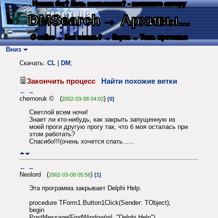
Нашли баг? Есть пожелания? - напишите автору
DMSearch
→ Архивы...
О сайте
→ Как искать?
→ Карта
→ Текс. протокол
Вниз
Скачать:
CL
|
DM
;
Закончить процесс
Найти похожие ветки
←
→
chernoruk © (
)
2002-03-08 04:02
[0]
Светлой всем ночи!
Знает ли кто-нибудь, как закрыть запущенную из
моей проги другую прогу так, что б моя осталась при
этом работать?
Спасибо!!!(очень хочется спать......
←
→
Neolord (
)
2002-03-08 05:56
[1]
Эта программа закрывает Delphi Help.
procedure TForm1.Button1Click(Sender: TObject);
begin
PostMessage(FindWindow(nil, "Delphi Help"),