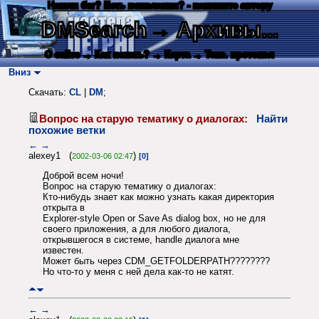
Нашли баг? Есть пожелания? - напишите автору
DMSearch
→ Архивы...
О сайте
→ Как искать?
→ Карта
→ Текс. протокол
Вниз
Скачать:
CL
|
DM
;
Вопрос на старую тематику о диалогах:
Найти
похожие ветки
←
→
alexey1 (
)
2002-03-06 02:47
[0]
Доброй всем ночи!
Вопрос на старую тематику о диалогах:
Кто-нибудь знает как можно узнать какая директория
открыта в
Explorer-style Open or Save As dialog box, но не для
своего приложения, а для любого диалога,
открывшегося в системе, handle диалога мне
известен.
Может быть через CDM_GETFOLDERPATH????????
Но что-то у меня с ней дела как-то не катят.
←
→