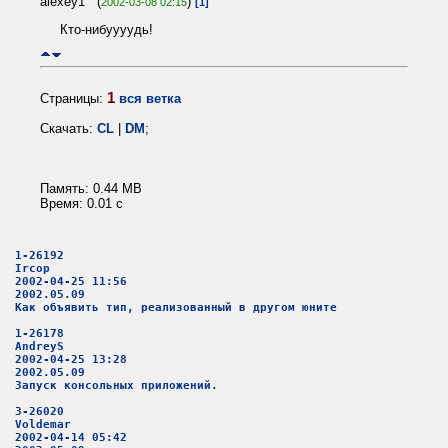
alexey1 (
)
2002-03-08 02:15
[1]
Кто-нибуууудь!
1
Страницы:
вся ветка
Скачать:
CL
|
DM
;
Память: 0.44 MB
Время: 0.01 c
1-26192
Ircop
2002-04-25 11:56
2002.05.09
Как объявить тип, реализованный в другом юните
1-26178
AndreyS
2002-04-25 13:28
2002.05.09
Запуск консольных приложений.
3-26020
Voldemar
2002-04-14 05:42