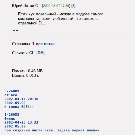
←
→
Юрий Зотов © (
)
2002-03-07 17:39
[8]
Если хук локальный - можно в модуле самого
компонента, если глобальный - то только в
отдельной DLL.
1
Страницы:
вся ветка
Скачать:
CL
|
DM
;
Память: 0.46 MB
Время: 0.013 c
3-26009
dr_neo
2002-04-14 20:36
2002.05.09
И снова BDE!!!
1-26053
Финик
2002-04-25 13:33
2002.05.09
при создании листа Excel задать формат ячейки