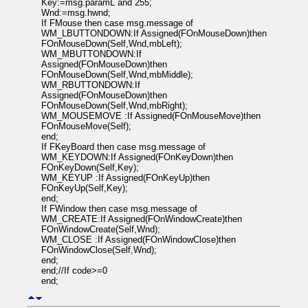
Key:=msg.paramL and 255;
Wnd:=msg.hwnd;
If FMouse then case msg.message of
WM_LBUTTONDOWN:If Assigned(FOnMouseDown)then
FOnMouseDown(Self,Wnd,mbLeft);
WM_MBUTTONDOWN:If
Assigned(FOnMouseDown)then
FOnMouseDown(Self,Wnd,mbMiddle);
WM_RBUTTONDOWN:If
Assigned(FOnMouseDown)then
FOnMouseDown(Self,Wnd,mbRight);
WM_MOUSEMOVE :If Assigned(FOnMouseMove)then
FOnMouseMove(Self);
end;
If FKeyBoard then case msg.message of
WM_KEYDOWN:If Assigned(FOnKeyDown)then
FOnKeyDown(Self,Key);
WM_KEYUP :If Assigned(FOnKeyUp)then
FOnKeyUp(Self,Key);
end;
If FWindow then case msg.message of
WM_CREATE:If Assigned(FOnWindowCreate)then
FOnWindowCreate(Self,Wnd);
WM_CLOSE :If Assigned(FOnWindowClose)then
FOnWindowClose(Self,Wnd);
end;
end;//If code>=0
end;