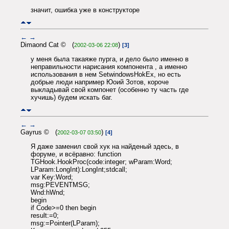
значит, ошибка уже в конструкторе
←
→
Dimaond Cat © (
)
2002-03-06 22:08
[3]
у меня была такаяже пурга, и дело было именно в
неправильности нарисания компонента , а именно
использования в нем SetwindowsHokEx, но есть
добрые люди например Юоий Зотов, короче
выкладывай свой компонет (особенно ту часть где
хучишь) будем искать баг.
←
→
Gayrus © (
)
2002-03-07 03:50
[4]
Я даже заменил свой хук на найденый здесь, в
форуме, и всёравно: function
TGHook.HookProc(code:integer; wParam:Word;
LParam:LongInt):LongInt;stdcall;
var Key:Word;
msg:PEVENTMSG;
Wnd:hWnd;
begin
if Code>=0 then begin
result:=0;
msg:=Pointer(LParam);