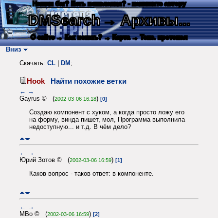
Нашли баг? Есть пожелания? - напишите автору
DMSearch
→ Архивы...
О сайте
→ Как искать?
→ Карта
→ Текс. протокол
Вниз
Скачать:
CL
|
DM
;
Hook
Найти похожие ветки
←
→
Gayrus © (
)
2002-03-06 16:18
[0]
Создаю компонент с хуком, а когда просто ложу его
на форму, винда пишет, мол, Программа выполнила
недоступную... и т.д. В чём дело?
←
→
Юрий Зотов © (
)
2002-03-06 16:59
[1]
Каков вопрос - таков ответ: в компоненте.
←
→
MBo © (
)
2002-03-06 16:59
[2]