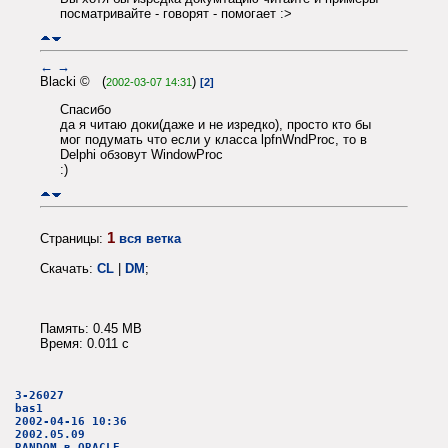
посматривайте - говорят - помогает :>
←
→
Blacki © (
)
2002-03-07 14:31
[2]
Спасибо
да я читаю доки(даже и не изредко), просто кто бы
мог подумать что если у класса lpfnWndProc, то в
Delphi обзовут WindowProc
:)
1
Страницы:
вся ветка
Скачать:
CL
|
DM
;
Память: 0.45 MB
Время: 0.011 c
3-26027
bas1
2002-04-16 10:36
2002.05.09
RANDOM в ORACLE