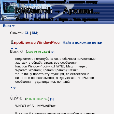
Нашли баг? Есть пожелания? - напишите автору
DMSearch
→ Архивы...
О сайте
→ Как искать?
→ Карта
→ Текс. протокол
Вниз
Скачать:
CL
|
DM
;
проблема с WindowProc
Найти похожие ветки
←
→
Blacki © (
)
2002-03-06 23:14
[0]
подскажите пожалуйста как в обычном приложение
заставить обрабатывать все сообщения
function WindowProc(wnd:HWND; Msg : Integer;
Wparam:Wparam; Lparam:Lparam):Lresult;
т.е. я пишу просто эту функция, то естественно
ничего не перехватывает, а где указать, чтобы все
сообщения туда кидались не нашёл
←
→
VuDZ © (
)
2002-03-06 23:45
[1]
WNDCLASS - lpfnWndProc
Вы хотя бы изредка докумтацию читайте и примеры