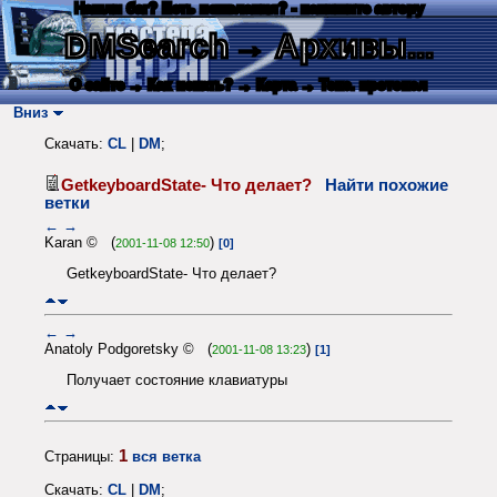
Нашли баг? Есть пожелания? - напишите автору
DMSearch
→ Архивы...
О сайте
→ Как искать?
→ Карта
→ Текс. протокол
Вниз
Скачать:
CL
|
DM
;
GetkeyboardState- Что делает?
Найти похожие
ветки
←
→
Karan © (
)
2001-11-08 12:50
[0]
GetkeyboardState- Что делает?
←
→
Anatoly Podgoretsky © (
)
2001-11-08 13:23
[1]
Получает состояние клавиатуры
1
Страницы:
вся ветка
Скачать:
CL
|
DM
;