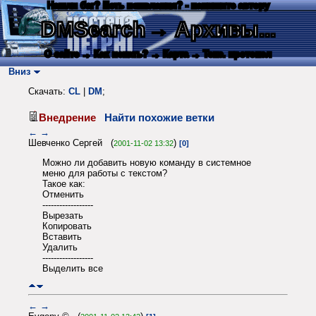
Нашли баг? Есть пожелания? - напишите автору
DMSearch
→ Архивы...
О сайте
→ Как искать?
→ Карта
→ Текс. протокол
Вниз
Скачать:
CL
|
DM
;
Внедрение
Найти похожие ветки
←
→
Шевченко Сергей (
)
2001-11-02 13:32
[0]
Можно ли добавить новую команду в системное
меню для работы с текстом?
Такое как:
Отменить
------------------
Вырезать
Копировать
Вставить
Удалить
------------------
Выделить все
←
→