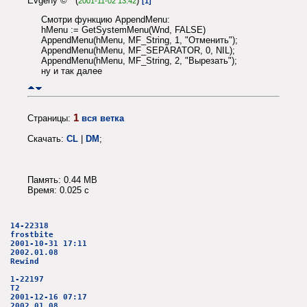
Evgeny © (
)
2001-11-02 13:42
[1]
Смотри функцию AppendMenu:
hMenu := GetSystemMenu(Wnd, FALSE)
AppendMenu(hMenu, MF_String, 1, "Отменить");
AppendMenu(hMenu, MF_SEPARATOR, 0, NIL);
AppendMenu(hMenu, MF_String, 2, "Вырезать");
ну и так далее
1
Страницы:
вся ветка
Скачать:
CL
|
DM
;
Память: 0.44 MB
Время: 0.025 c
14-22318
frostbite
2001-10-31 17:11
2002.01.08
Rewind
1-22197
T2
2001-12-16 07:17
2002.01.08