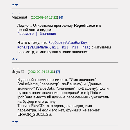
←
→
Mazenrat (
)
2002-09-24 17:22
[6]
Ладно... Открываем программу
Regedit.exe
и в
левой части видим:
Параметр
|
Значение
Я это к тому, что
RegQueryValueEx(Key,
считываем
PChar(ValueName),
nil, nil, nil, nil)
параметр, а мне нужно чтение значения.
←
→
Внук © (
)
2002-09-24 17:33
[7]
В данной терминологии есть "Имя значения"
(ValueName, "параметр", по-Вашему) и "Данные
значения" (ValueData, "значение" по-Вашему). Если
нужно чтение значения, передавайте в lpData и
lpcbData вместо nil нужные переменные - указатель
на буфер и его длину.
Только PlayCD - это здесь, очевидно, имя
параметра. И если его нет, функция не вернет
ERROR_SUCCESS.
←
→