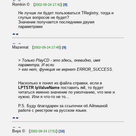
Romkin © (
)
2002-09-24 17:42
[8]
Не лучше ли будет пользоваться TRegistry, тогда и
глупых вопросов не будет?
Значение получается последними двумя
параметрами
←
→
Mazenrat (
)
2002-09-24 17:48
[9]
> Только PlayCD - это здесь, очевидно, имя
параметра. И если
> его нет, функция не вернет ERROR_SUCCESS.
Насколько я понял из файла справки, если в
LPTSTR lpValueName
поставить
nil
, то будет
читаться именно значение по умолчанию, что мне и
нужно. Или я что-то не то...
P.S. Буду благодарен за ссылочки об Айпишной
работе с реестром на русском языке.
←
→
Внук © (
)
2002-09-24 17:51
[10]