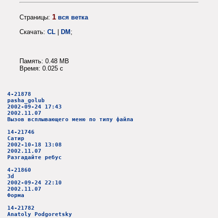
1
Страницы:
вся ветка
Скачать:
CL
|
DM
;
Память: 0.48 MB
Время: 0.025 c
4-21878
pasha_golub
2002-09-24 17:43
2002.11.07
Вызов всплывающего меню по типу файла
14-21746
Сатир
2002-10-18 13:08
2002.11.07
Разгадайте ребус
4-21860
3d
2002-09-24 22:10
2002.11.07
Форма
14-21782
Anatoly Podgoretsky