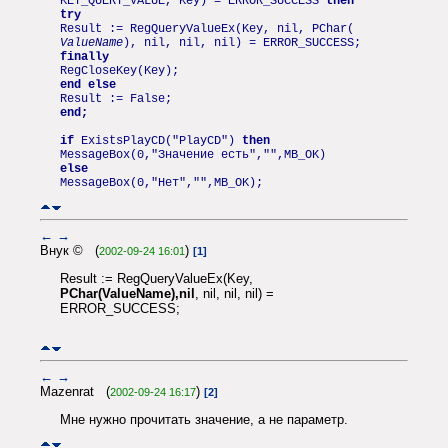
KEY_QUERY_VALUE, Key) = ERROR_SUCCESS
then
try
Result := RegQueryValueEx(Key, nil, PChar(
ValueName
), nil, nil, nil) = ERROR_SUCCESS;
finally
RegCloseKey(Key);
end else
Result := False;
end;
if
ExistsPlayCD("PlayCD")
then
MessageBox(0,"Значение есть","",MB_OK)
else
MessageBox(0,"Нет","",MB_OK);
←
→
Внук © (
)
2002-09-24 16:01
[1]
Result := RegQueryValueEx(Key,
PChar(ValueName),nil
, nil, nil, nil) =
ERROR_SUCCESS;
←
→
Mazenrat (
)
2002-09-24 16:17
[2]
Мне нужно прочитать значение, а не параметр.