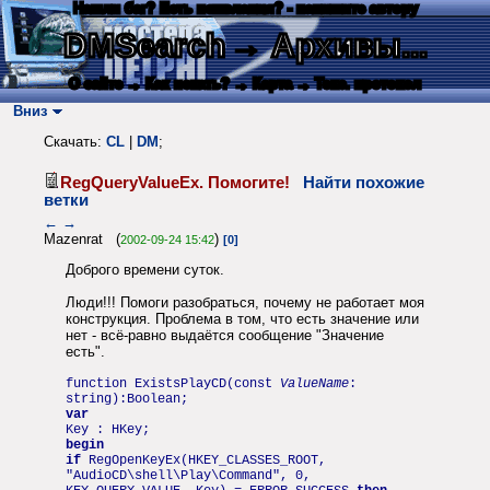
Нашли баг? Есть пожелания? - напишите автору
DMSearch
→ Архивы...
О сайте
→ Как искать?
→ Карта
→ Текс. протокол
Вниз
Скачать:
CL
|
DM
;
RegQueryValueEx. Помогите!
Найти похожие
ветки
←
→
Mazenrat (
)
2002-09-24 15:42
[0]
Доброго времени суток.
Люди!!! Помоги разобраться, почему не работает моя
конструкция. Проблема в том, что есть значение или
нет - всё-равно выдаётся сообщение "Значение
есть".
function ExistsPlayCD(const
ValueName
:
string):Boolean;
var
Key : HKey;
begin
if
RegOpenKeyEx(HKEY_CLASSES_ROOT,
"AudioCD\shell\Play\Command", 0,