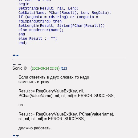
begin
SetString(Result, nil, Len);
GetData(Name, PChar(Result), Len, RegData);
if (RegData = rdString) or (RegData =
rdExpandString) then
SetLength(Result, StrLen(PChar(Result)))
else ReadError(Name);
end
else Result := "";
end;
←
→
Sonic © (
)
2002-09-24 22:59
[12]
Если ответить в двух словах то надо
заменить строку
Result := RegQueryValueEx(Key, nil,
PChar(ValueName), nil, nil, nil) = ERROR_SUCCESS;
на
Result := RegQueryValueEx(Key, PChar(ValueName),
nil, nil, nil, nil) = ERROR_SUCCESS;
должно работать.