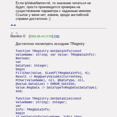
Если lpValueName=nil, то значение читаться не
будет, просто произведется проверка на
существование параметра с заданным именем.
Ссылок у меня нет, извини, вроде английской
справки достаточно :)
←
→
Romkin © (
)
2002-09-24 17:54
[11]
Достаточно посмотреть исходник TRegistry
function TRegistry.GetDataInfo(const
ValueName: string; var Value: TRegDataInfo):
Boolean;
var
DataType: Integer;
begin
FillChar(Value, SizeOf(TRegDataInfo), 0);
Result := RegQueryValueEx(CurrentKey,
PChar(ValueName), nil, @DataType, nil,
@Value.DataSize) = ERROR_SUCCESS;
Value.RegData := DataTypeToRegData(DataType);
end;
function TRegistry.GetDataSize(const
ValueName: string): Integer;
var
Info: TRegDataInfo;
begin
if GetDataInfo(ValueName, Info) then