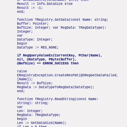
Result := Info.DataSize else
Result := -1;
end;
function TRegistry.GetData(const Name: string;
Buffer: Pointer;
BufSize: Integer; var RegData: TRegDataType):
Integer;
var
DataType: Integer;
begin
DataType := REG_NONE;
if RegQueryValueEx(CurrentKey, PChar(Name),
nil, @DataType, PByte(Buffer),
@BufSize) <> ERROR_SUCCESS then
raise
ERegistryException.CreateResFmt(@SRegGetDataFailed,
[Name]);
Result := BufSize;
RegData := DataTypeToRegData(DataType);
end;
function TRegistry.ReadString(const Name:
string): string;
var
Len: Integer;
RegData: TRegDataType;
begin
Len := GetDataSize(Name);
if Len > 0 then