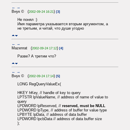
←
→
Внук © (
)
2002-09-24 16:21
[3]
Не понял :)
Имя параметра указывается вторым аргументом, а
не третьим, и читай, что душе угодно
←
→
Mazenrat (
)
2002-09-24 17:12
[4]
Разве? А третим что?
←
→
Внук © (
)
2002-09-24 17:14
[5]
LONG RegQueryValueEx(
HKEY hKey, // handle of key to query
LPTSTR lpValueName, // address of name of value to
query
LPDWORD lpReserved, //
reserved, must be NULL
LPDWORD lpType, // address of buffer for value type
LPBYTE lpData, // address of data buffer
LPDWORD lpcbData // address of data buffer size
);