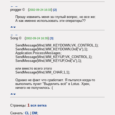
←
→
progger © (
)
2002-09-24 16:33
[2]
Прошу извинить меня за глупый вопрос, но все же:
А как именно использовать эти операторы??
←
→
Song © (
)
2002-09-24 16:39
[3]
SendMessage(Wnd,WM_KEYDOWN,VK_CONTROL,1);
SendMessage(Wnd,WM_KEYDOWN,Ord("a"),1);
Application.ProcessMessages;
SendMessage(Wnd,WM_KEYUP,VK_CONTROL,1);
SendMessage(Wnd,WM_KEYUP,Ord("a"),1);
или вместо всего этого
SendMessage(Wnd,WM_CHAR,1,1);
Однако не факт что сработает. Я пытался когда-то
выполнить пункт "Выделить всё" в Lotus. Хрен,
ничего не получилось :(
1
Страницы:
вся ветка
Скачать:
CL
|
DM
;