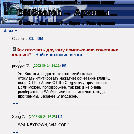
Нашли баг? Есть пожелания? - напишите автору
DMSearch
→ Архивы...
О сайте
→ Как искать?
→ Карта
→ Текс. протокол
Вниз
Скачать:
CL
|
DM
;
Как отослать другому приложению сочетание
клавиш?
Найти похожие ветки
←
→
progger © (
)
2002-09-24 16:21
[0]
Ув. Знатоки, подскажите пожалуйста как
отослать(имитировать нажатие) сочетание клавиш,
напр. CTRL+A или CTRL+C, другому приложению.
Если можно, поподробнее, так как я не очень
разбираюсь в WinApi, или включите часть кода
программы. Заранее благодарен.
←
→
Song © (
)
2002-09-24 16:25
[1]
WM_KEYDOWN, WM_COPY