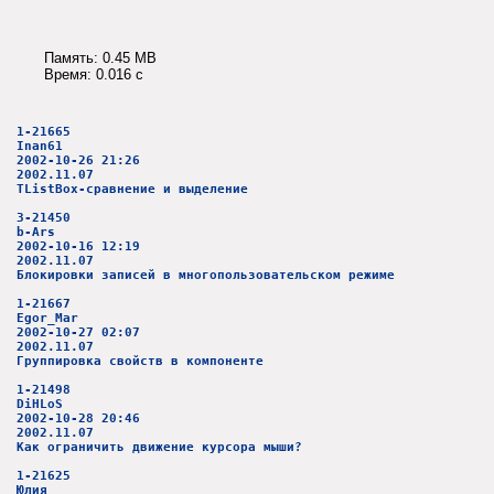
Память: 0.45 MB
Время: 0.016 c
1-21665
Inan61
2002-10-26 21:26
2002.11.07
TListBox-сравнение и выделение
3-21450
b-Ars
2002-10-16 12:19
2002.11.07
Блокировки записей в многопользовательском режиме
1-21667
Egor_Mar
2002-10-27 02:07
2002.11.07
Группировка свойств в компоненте
1-21498
DiHLoS
2002-10-28 20:46
2002.11.07
Как ограничить движение курсора мыши?
1-21625
Юлия