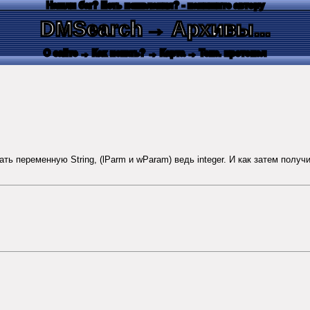
Нашли баг? Есть пожелания? - напишите автору
DMSearch
→ Архивы...
О сайте
→ Как искать?
→ Карта
→ Текс. протокол
переменную String, (lParm и wParam) ведь integer. И как затем получит