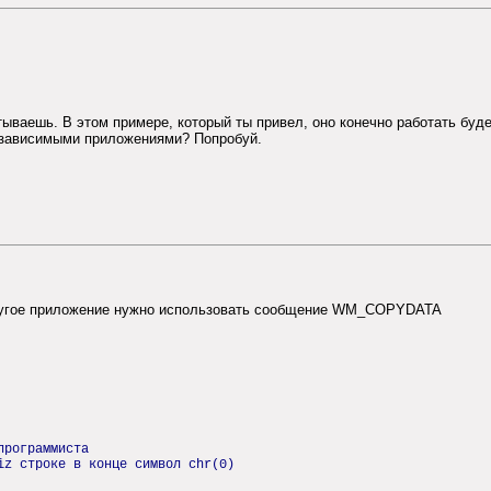
тываешь. В этом примере, который ты привел, оно конечно работать буд
независимыми приложениями? Попробуй.
в другое приложение нужно использовать сообщение WM_COPYDATA
программиста
iz строке в конце символ chr(0)