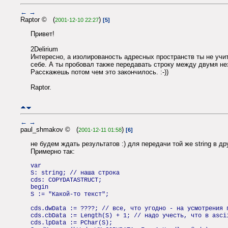
←
→
Raptor © (
)
2001-12-10 22:27
[5]
Привет!
2Delirium
Интересно, а изолированость адресных пространств ты не учи
себе. А ты пробовал также передавать строку между двумя 
Расскажешь потом чем это закончилось. :-))
Raptor.
←
→
paul_shmakov © (
)
2001-12-11 01:58
[6]
не будем ждать результатов :) для передачи той же string 
Примерно так:
var
S: string; // наша строка
cds: COPYDATASTRUCT;
begin
S := "Какой-то текст";
cds.dwData := ????; // все, что угодно - на усмотрения 
cds.cbData := Length(S) + 1; // надо учесть, что в asci
cds.lpData := PChar(S);