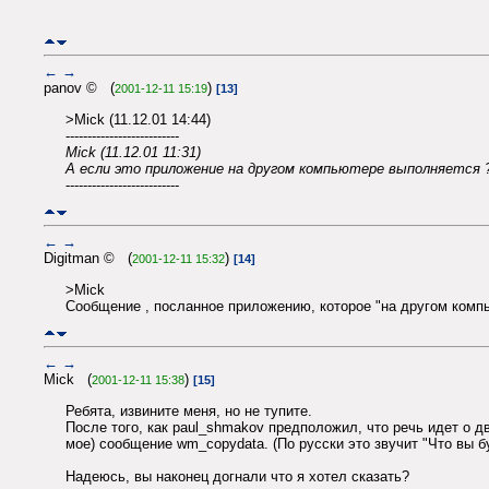
←
→
panov © (
)
2001-12-11 15:19
[13]
>Mick (11.12.01 14:44)
--------------------------
Mick (11.12.01 11:31)
А если это приложение на другом компьютере выполняетс
--------------------------
←
→
Digitman © (
)
2001-12-11 15:32
[14]
>Mick
Сообщение , посланное приложению, которое "на другом компь
←
→
Mick (
)
2001-12-11 15:38
[15]
Ребята, извините меня, но не тупите.
После того, как paul_shmakov предположил, что речь идет о д
мое) сообщение wm_copydata. (По русски это звучит "Что вы 
Надеюсь, вы наконец догнали что я хотел сказать?