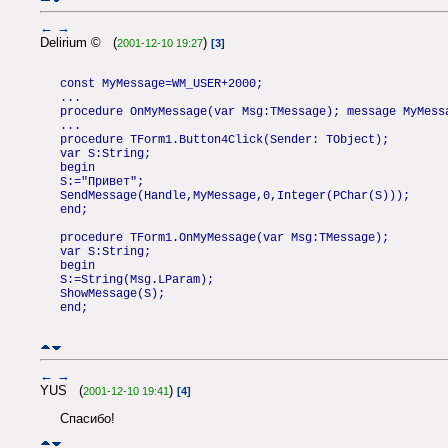
←
→
Delirium © (
)
2001-12-10 19:27
[3]
const MyMessage=WM_USER+2000;
...
procedure OnMyMessage(var Msg:TMessage); message MyMess
...
procedure TForm1.Button4Click(Sender: TObject);
var S:String;
begin
S:="Привет";
SendMessage(Handle,MyMessage,0,Integer(PChar(S)));
end;
procedure TForm1.OnMyMessage(var Msg:TMessage);
var S:String;
begin
S:=String(Msg.LParam);
ShowMessage(S);
end;
←
→
YUS (
)
2001-12-10 19:41
[4]
Спасибо!