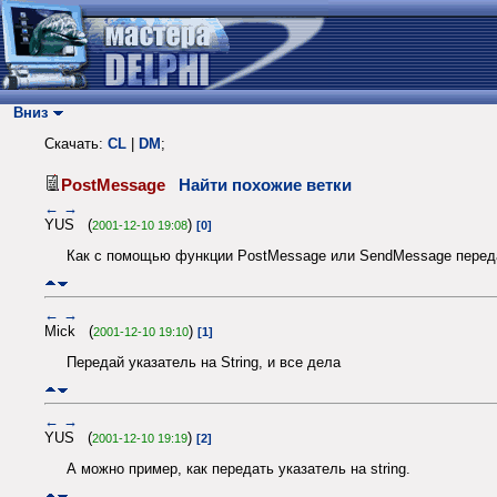
Вниз
Скачать:
CL
|
DM
;
PostMessage
Найти похожие ветки
←
→
YUS (
)
2001-12-10 19:08
[0]
Как с помощью функции PostMessage или SendMessage передать 
←
→
Mick (
)
2001-12-10 19:10
[1]
Передай указатель на String, и все дела
←
→
YUS (
)
2001-12-10 19:19
[2]
А можно пример, как передать указатель на string.