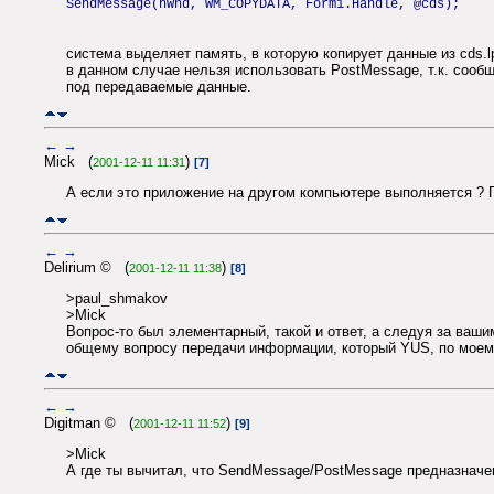
SendMessage(hWnd, WM_COPYDATA, Form1.Handle, @cds);
система выделяет память, в которую копирует данные из cds.l
в данном случае нельзя использовать PostMessage, т.к. сооб
под передаваемые данные.
←
→
Mick (
)
2001-12-11 11:31
[7]
А если это приложение на другом компьютере выполняется 
←
→
Delirium © (
)
2001-12-11 11:38
[8]
>paul_shmakov
>Mick
Вопрос-то был элементарный, такой и ответ, а следуя за ваши
общему вопросу передачи информации, который YUS, по моему
←
→
Digitman © (
)
2001-12-11 11:52
[9]
>Mick
А где ты вычитал, что SendMessage/PostMessage предназначе