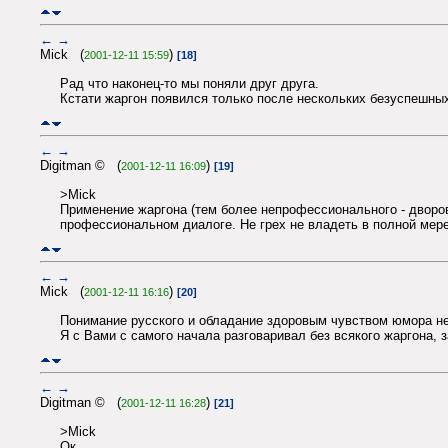
←
→
Mick (
)
2001-12-11 15:59
[18]
Рад что наконец-то мы поняли друг друга.
Кстати жаргон появился только после нескольких безуспешны
←
→
Digitman © (
)
2001-12-11 16:09
[19]
>Mick
Применение жаргона (тем более непрофессионального - дворов
профессиональном диалоге. Не грех не владеть в полной мере 
←
→
Mick (
)
2001-12-11 16:16
[20]
Понимание русского и обладание здоровым чувством юмора не
Я с Вами с самого начала разговаривал без всякого жаргона, з
←
→
Digitman © (
)
2001-12-11 16:28
[21]
>Mick
Ок.