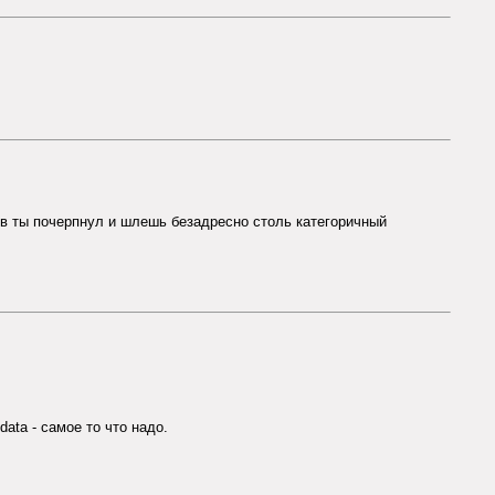
в ты почерпнул и шлешь безадресно столь категоричный
ata - самое то что надо.