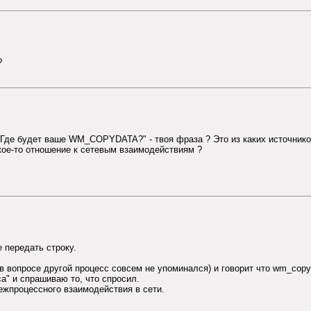
?
 Где будет ваше WM_COPYDATA?" - твоя фраза ? Это из каких источнико
ое-то отношение к сетевым взаимодействиям ?
 передать строку.
в вопросе другой процесс совсем не упоминался) и говорит что wm_copyd
са" и спрашиваю то, что спросил.
межпроцессного взаимодействия в сети.