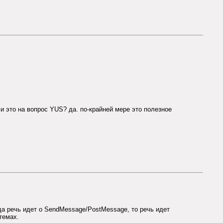
и это на вопрос YUS? да. по-крайней мере это полезное
гда речь идет о SendMessage/PostMessage, то речь идет
темах.