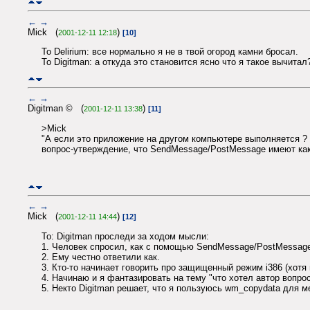
←
→
Mick (
)
2001-12-11 12:18
[10]
To Delirium: все нормально я не в твой огород камни бросал.
To Digitman: а откуда это становится ясно что я такое вычитал
←
→
Digitman © (
)
2001-12-11 13:38
[11]
>Mick
"А если это приложение на другом компьютере выполняется ?
вопрос-утверждение, что SendMessage/PostMessage имеют как
←
→
Mick (
)
2001-12-11 14:44
[12]
To: Digitman проследи за ходом мысли:
1. Человек спросил, как с помощью SendMessage/PostMessage
2. Ему честно ответили как.
3. Кто-то начинает говорить про защищенный режим i386 (хотя 
4. Начинаю и я фантазировать на тему "что хотел автор вопро
5. Некто Digitman решает, что я пользуюсь wm_copydata для 