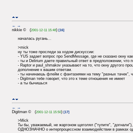
←
→
nikkie © (
)
2001-12-11 15:48
[16]
началась ругань...
>mick
ну ты тоже проследи за ходом дискуссии:
- YUS задает вопрос про SendMessage, где не сказано окну к
- ты и Delirium даете правильный ответ в предположении, что 
- Raptor и paul_shmakov указывают на то, что окну другого 
дополнение к вашим ответам.
- ты начинаешь флейм с фантазиями на тему "разных тачек", 
- Digitman тебе говорит, что это к теме отношения не имеет
- а ты бычишься
←
→
Digitman © (
)
2001-12-11 15:50
[17]
>Mick
Ты бы, уважаемый, не жаргоном щеголял ("тупите", "догнали")
ОДНОЗНАЧНО о интерпроцессном взаимодействии в рамках одн