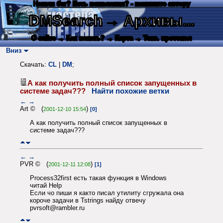
Нашли баг? Есть пожелания? - напишите автору
DMSearch
→ Архивы...
О сайте
→ Как искать?
→ Карта
→ Текс. протокол
Вниз
Скачать:
CL
|
DM
;
А как получить полный список запущенных в
системе задач???
Найти похожие ветки
←
→
Art © (
)
2001-12-10 15:54
[0]
А как получить полный список запущенных в
системе задач???
←
→
PVR © (
)
2001-12-11 12:08
[1]
Process32first есть такая функция в Windows
читай Help
Если чо пиши я както писал утилиту сгружала она
короче задачи в Tstrings найду отвечу
pvrsoft@rambler.ru