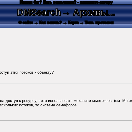
Нашли баг? Есть пожелания? - напишите автору
DMSearch
→ Архивы...
О сайте
→ Как искать?
→ Карта
→ Текс. протокол
оступ этих потоков к объекту?
ел доступ к ресурсу, - это использовать механизм мьютексов. (см. Mute
ескольких потоков, то система семафоров.