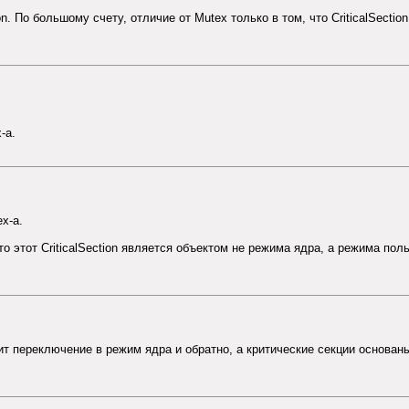
n. По большому счету, отличие от Mutex только в том, что CriticalSecti
-а.
x-а.
что этот CriticalSection является объектом не режима ядра, а режима по
 переключение в режим ядра и обратно, а критические секции основаны н