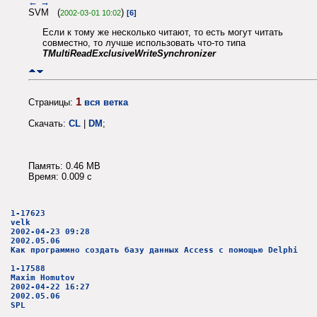
←
→
SVM (
)
2002-03-01 10:02
[6]
Если к тому же несколько читают, то есть могут читать
совместно, то лучше использовать что-то типа
TMultiReadExclusiveWriteSynchronizer
1
Страницы:
вся ветка
Скачать:
CL
|
DM
;
Память: 0.46 MB
Время: 0.009 c
1-17623
velk
2002-04-23 09:28
2002.05.06
Как программно создать базу данных Access с помощью Delphi
1-17588
Maxim Homutov
2002-04-22 16:27
2002.05.06
SPL