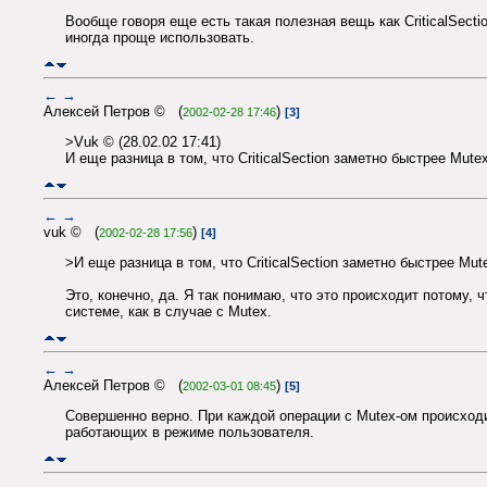
Вообще говоря еще есть такая полезная вещь как CriticalSectio
иногда проще использовать.
←
→
Алексей Петров © (
)
2002-02-28 17:46
[3]
>Vuk © (28.02.02 17:41)
И еще разница в том, что CriticalSection заметно быстрее Mutex
←
→
vuk © (
)
2002-02-28 17:56
[4]
>И еще разница в том, что CriticalSection заметно быстрее Mute
Это, конечно, да. Я так понимаю, что это происходит потому, 
системе, как в случае с Mutex.
←
→
Алексей Петров © (
)
2002-03-01 08:45
[5]
Совершенно верно. При каждой операции с Mutex-ом происходит
работающих в режиме пользователя.