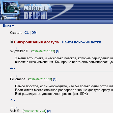
Вниз
Скачать:
CL
|
DM
;
Синхронизация доступа
Найти похожие ветки
←
→
skywalker © (
)
2002-02-28 16:13
[0]
У меня есть оъект, и несколько потоков, которые периодечиски
вносят в него изменения. Как проще всего синхронизировать д
←
→
Fellomena (
)
2002-02-28 16:33
[1]
Самое простое, если необходимо, что бы только один поток им
Если имеет место сложное распаралеливание доступа сразу н
Всё реализуется достаточно просто. (см. SDK)
←
→
Vuk © (
)
2002-02-28 17:41
[2]