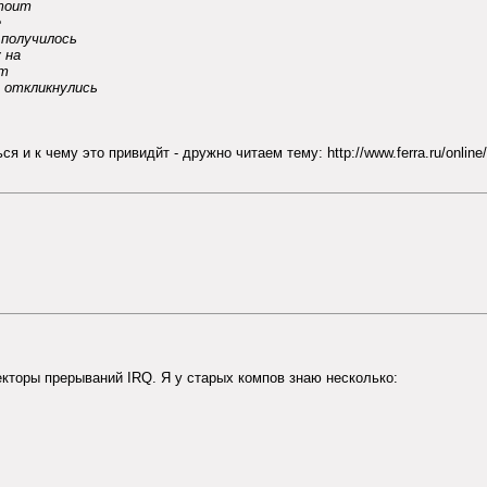
стоит
е
 получилось
 на
от
 откликнулись
 и к чему это привидйт - дружно читаем тему: http://www.ferra.ru/online
екторы прерываний IRQ. Я у старых компов знаю несколько: