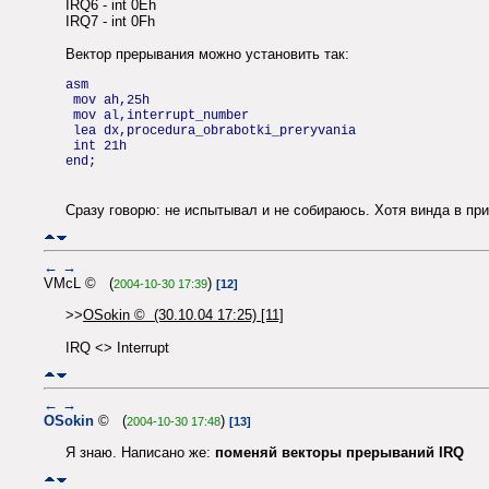
IRQ6 - int 0Eh
IRQ7 - int 0Fh
Вектор прерывания можно установить так:
asm
mov ah,25h
mov al,interrupt_number
lea dx,procedura_obrabotki_preryvania
int 21h
end;
Сразу говорю: не испытывал и не собираюсь. Хотя винда в при
←
→
VMcL © (
)
2004-10-30 17:39
[12]
>>
OSokin © (30.10.04 17:25) [11]
IRQ <> Interrupt
←
→
OSokin
© (
)
2004-10-30 17:48
[13]
Я знаю. Написано же:
поменяй векторы прерываний IRQ