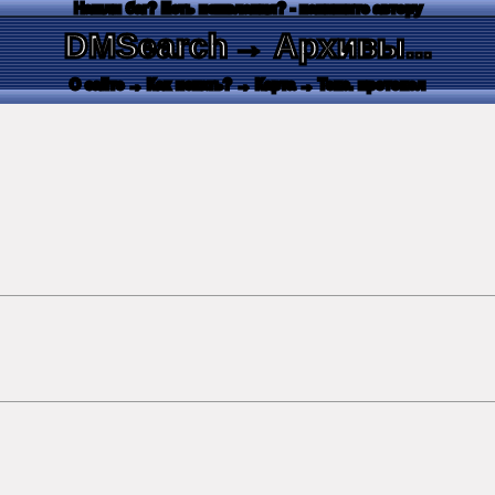
Нашли баг? Есть пожелания? - напишите автору
DMSearch
→ Архивы...
О сайте
→ Как искать?
→ Карта
→ Текс. протокол