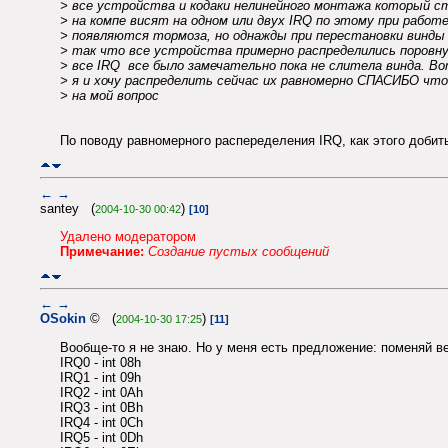
> все устройства и кодаки нелинейного монтажа который 
> на компе висят на одном или двух IRQ по этому при работ
> появляются тормоза, но однажды при перестановки винды
> так что все устройства примерно распределились поровну
> все IRQ все было замечательно пока не слитела винда. В
> я и хочу распределить сейчас их равномерно СПАСИБО что
> на мой вопрос
По поводу равномерного распеределения IRQ, как этого добиться
←
→
santey (
)
2004-10-30 00:42
[10]
Удалено модератором
Примечание:
Создание пустых сообщений
←
→
OSokin
© (
)
2004-10-30 17:25
[11]
Вообще-то я не знаю. Но у меня есть предложение: поменяй в
IRQ0 - int 08h
IRQ1 - int 09h
IRQ2 - int 0Ah
IRQ3 - int 0Bh
IRQ4 - int 0Ch
IRQ5 - int 0Dh