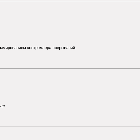
аммированием контроллера прерываний.
ал.