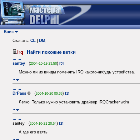
Вниз
Скачать:
CL
|
DM
;
irq
Найти похожие ветки
←
→
santey
(
)
2004-10-19 23:50
[0]
Можно ли из винды поменять IRQ какого-нибудь устройства.
←
→
DrPass
© (
)
2004-10-20 00:38
[1]
Легко. Только нужно установить драйвер IRQCracker.wdm
←
→
santey (
)
2004-10-21 20:54
[2]
А где его взять