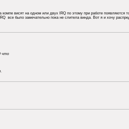
на компе висят на одном или двух IRQ по этому при работе появляются 
 IRQ все было замечательно пока не слитела винда. Вот я и хочу расп
О что
л.