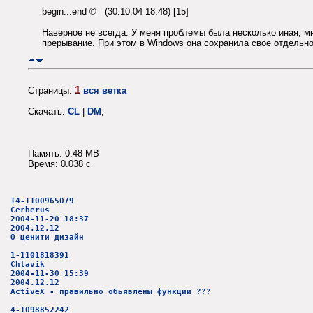
begin...end © (30.10.04 18:48) [15]
Наверное не всегда. У меня проблемы была несколько иная, мн
прерывание. При этом в Windows она сохранила свое отдельн
1
Страницы:
вся ветка
Скачать:
CL
|
DM
;
Память: 0.48 MB
Время: 0.038 c
14-1100965079
Cerberus
2004-11-20 18:37
2004.12.12
О ценити дизайн
1-1101818391
Chlavik
2004-11-30 15:39
2004.12.12
ActiveX - правильно обьявлены функции ???
4-1098852242