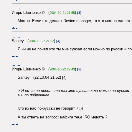
←
→
Игорь Шевченко © (
)
2004-10-21 21:55
[3]
Можно. Если это делает Device manager, то это можно сделать
←
→
Santey (
)
2004-10-22 21:52
[4]
Я ни че не понял что ты мне суазал если можно по русски и по
←
→
Игорь Шевченко © (
)
2004-10-22 22:43
[5]
Santey (22.10.04 21:52) [4]
> Я ни че не понял что ты мне суазал если можно по русски
> и по подроюнее
Кто из нас по-русски не говорит ? :))
А ты ответь на вопрос: нафига тебе IRQ менять ?