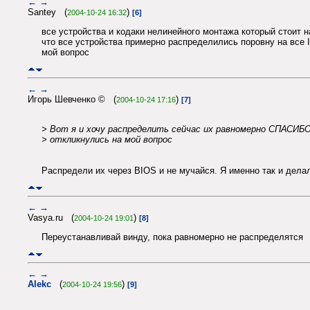
←
→
Santey (
)
2004-10-24 16:32
[6]
все устройства и кодаки нелинейного монтажа который стоит 
что все устройства примерно распределились поровну на все
мой вопрос
←
→
Игорь Шевченко © (
)
2004-10-24 17:16
[7]
> Вот я и хочу распределить сейчас их равномерно СПАСИБ
> откликнулись на мой вопрос
Распредели их через BIOS и не мучайся. Я именно так и дела
←
→
Vasya.ru (
)
2004-10-24 19:01
[8]
Переустанавливай винду, пока равномерно не распределятся
←
→
Alekc
(
)
2004-10-24 19:56
[9]