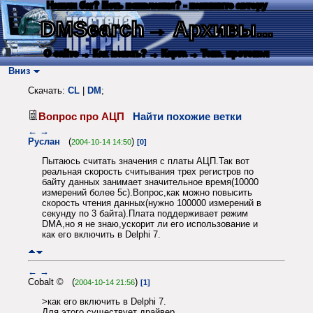
Нашли баг? Есть пожелания? - напишите автору
DMSearch
→ Архивы...
О сайте
→ Как искать?
→ Карта
→ Текс. протокол
Вниз
Скачать:
CL
|
DM
;
Вопрос про АЦП
Найти похожие ветки
←
→
Руслан
(
)
2004-10-14 14:50
[0]
Пытаюсь считать значения с платы АЦП.Так вот
реальная скорость считывания трех регистров по
байту данных занимает значительное время(10000
измерений более 5с).Вопрос,как можно повысить
скорость чтения данных(нужно 100000 измерений в
секунду по 3 байта).Плата поддерживает режим
DMA,но я не знаю,ускорит ли его использование и
как его включить в Delphi 7.
←
→
Cobalt © (
)
2004-10-14 21:56
[1]
>как его включить в Delphi 7.
Для этого существует драйвер.