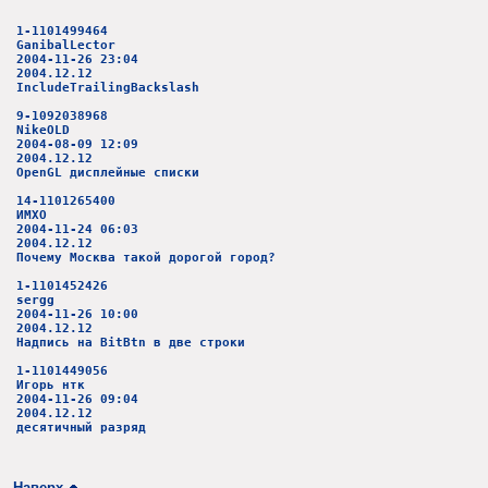
1-1101499464
GanibalLector
2004-11-26 23:04
2004.12.12
IncludeTrailingBackslash
9-1092038968
NikeOLD
2004-08-09 12:09
2004.12.12
OpenGL дисплейные списки
14-1101265400
ИМХО
2004-11-24 06:03
2004.12.12
Почему Москва такой дорогой город?
1-1101452426
sergg
2004-11-26 10:00
2004.12.12
Надпись на BitBtn в две строки
1-1101449056
Игорь нтк
2004-11-26 09:04
2004.12.12
десятичный разряд
Наверх