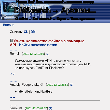
Нашли баг? Есть пожелания? - напишите автору
DMSearch
→ Архивы...
О сайте
→ Как искать?
→ Карта
→ Текс. протокол
Вниз
Скачать:
CL
|
DM
;
Узнать количество файлов с помощью
API
Найти похожие ветки
←
→
Romul (
)
2001-12-02 10:59
[0]
Уважаемые знатоки АПИ, а можно ли узнать
количество файлов в директории с помощью АПИ,
не пользуясь FindFirst FindNext?
←
→
Anatoly Podgoretsky © (
)
2001-12-02 23:52
[1]
FindFirstFile, FindNextFile
←
→
panov © (
)
2001-12-03 07:07
[2]