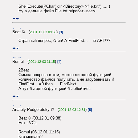
ShellExecute(PChar("dir <Directory> >file.txt"),.... )
Ну а дальше файл File.txt обрабатываем.
←
→
Beat © (
)
2001-12-03 09:38
[3]
Странный вопрос, блин! А FindFirst... - не API???
←
→
Romul (
)
2001-12-03 11:15
[4]
2Beat
Смысл вопроса в том, можно ли одной функцией
количество файлов получить, а не забубенивать if
FindFirst....=0 then .... FindNext...
А тут бы одной функцией бы обойтись.
←
→
Anatoly Podgoretsky © (
)
2001-12-03 12:31
[5]
Beat © (03.12.01 09:38)
Нет - VCL
Romul (03.12.01 11:15)
Кто мешает?