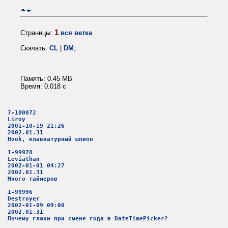
1
Страницы:
вся ветка
Скачать:
CL
|
DM
;
Память: 0.45 MB
Время: 0.018 c
7-100072
Liroy
2001-10-19 21:26
2002.01.31
Hook, клавиатурный шпион
1-99978
Leviathan
2002-01-01 04:27
2002.01.31
Много таймеров
1-99996
Destroyer
2002-01-09 09:00
2002.01.31
Почему глюки при смене года в DateTimePicker?