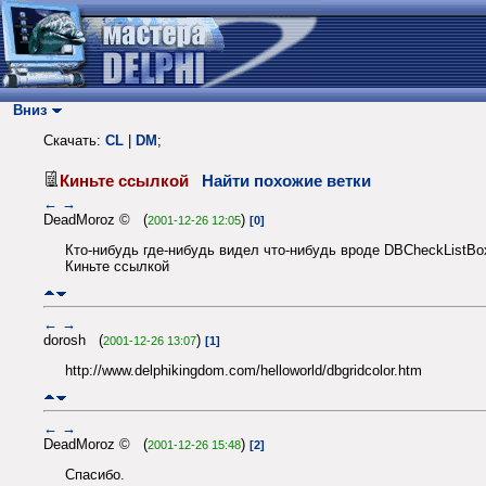
Вниз
Скачать:
CL
|
DM
;
Киньте ссылкой
Найти похожие ветки
←
→
DeadMoroz © (
)
2001-12-26 12:05
[0]
Кто-нибудь где-нибудь видел что-нибудь вроде DBCheckListBo
Киньте ссылкой
←
→
dorosh (
)
2001-12-26 13:07
[1]
http://www.delphikingdom.com/helloworld/dbgridcolor.htm
←
→
DeadMoroz © (
)
2001-12-26 15:48
[2]
Спасибо.