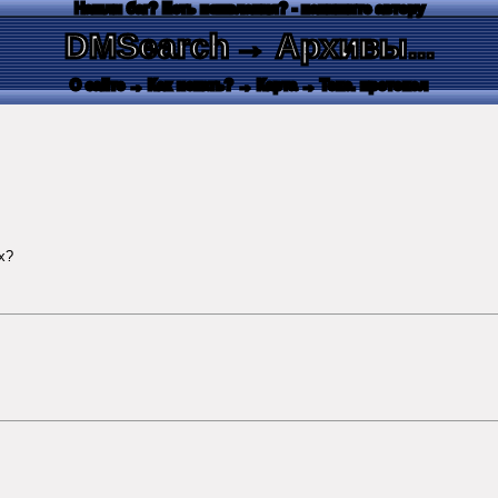
Нашли баг? Есть пожелания? - напишите автору
DMSearch
→ Архивы...
О сайте
→ Как искать?
→ Карта
→ Текс. протокол
x?