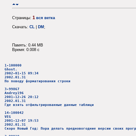
1
Страницы:
вся ветка
Скачать:
CL
|
DM
;
Память: 0.44 MB
Время: 0.008 c
1-100000
Ghost.
2002-01-15 09:34
2002.01.31
По поводу форматирования строки
3-99867
Andrey196
2001-12-26 20:12
2002.01.31
Где взять отфильтрированные данные таблици
14-100042
VEG
2001-12-07 19:53
2002.01.31
Скоро Новый Год: Пора делать предновогодние версии своих прог