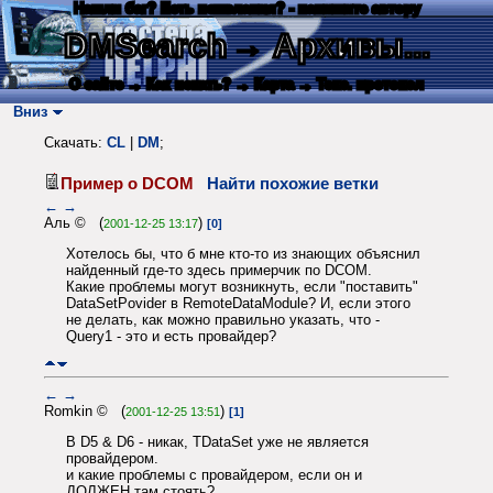
Нашли баг? Есть пожелания? - напишите автору
DMSearch
→ Архивы...
О сайте
→ Как искать?
→ Карта
→ Текс. протокол
Вниз
Скачать:
CL
|
DM
;
Пример о DCOM
Найти похожие ветки
←
→
Аль © (
)
2001-12-25 13:17
[0]
Хотелось бы, что б мне кто-то из знающих объяснил
найденный где-то здесь примерчик по DCOM.
Какие проблемы могут возникнуть, если "поставить"
DataSetPovider в RemoteDataModule? И, если этого
не делать, как можно правильно указать, что -
Query1 - это и есть провайдер?
←
→
Romkin © (
)
2001-12-25 13:51
[1]
В D5 & D6 - никак, TDataSet уже не является
провайдером.
и какие проблемы с провайдером, если он и
ДОЛЖЕН там стоять?