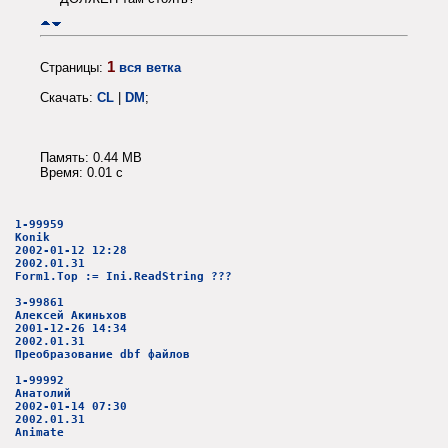
1
Страницы:
вся ветка
Скачать:
CL
|
DM
;
Память: 0.44 MB
Время: 0.01 c
1-99959
Konik
2002-01-12 12:28
2002.01.31
Form1.Top := Ini.ReadString ???
3-99861
Алексей Акиньхов
2001-12-26 14:34
2002.01.31
Преобразование dbf файлов
1-99992
Анатолий
2002-01-14 07:30
2002.01.31
Animate