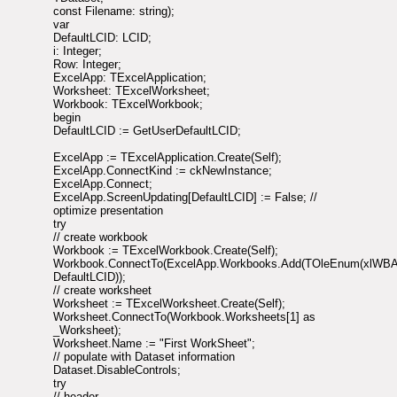
const Filename: string);
var
DefaultLCID: LCID;
i: Integer;
Row: Integer;
ExcelApp: TExcelApplication;
Worksheet: TExcelWorksheet;
Workbook: TExcelWorkbook;
begin
DefaultLCID := GetUserDefaultLCID;
ExcelApp := TExcelApplication.Create(Self);
ExcelApp.ConnectKind := ckNewInstance;
ExcelApp.Connect;
ExcelApp.ScreenUpdating[DefaultLCID] := False; //
optimize presentation
try
// create workbook
Workbook := TExcelWorkbook.Create(Self);
Workbook.ConnectTo(ExcelApp.Workbooks.Add(TOleEnum(xlWBA
DefaultLCID));
// create worksheet
Worksheet := TExcelWorksheet.Create(Self);
Worksheet.ConnectTo(Workbook.Worksheets[1] as
_Worksheet);
Worksheet.Name := "First WorkSheet";
// populate with Dataset information
Dataset.DisableControls;
try
// header