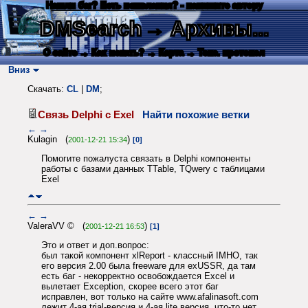
Нашли баг? Есть пожелания? - напишите автору
DMSearch
→ Архивы...
О сайте
→ Как искать?
→ Карта
→ Текс. протокол
Вниз
Скачать:
CL
|
DM
;
Связь Delphi с Exel
Найти похожие ветки
←
→
Kulagin (
)
2001-12-21 15:34
[0]
Помогите пожалуста связать в Delphi компоненты
работы с базами данных TTable, TQwery с таблицами
Exel
←
→
ValeraVV © (
)
2001-12-21 16:53
[1]
Это и ответ и доп.вопрос:
был такой компонент xlReport - классный IMHO, так
его версия 2.00 была freeware для exUSSR, да там
есть баг - некорректно освобождается Excel и
вылетает Exception, скорее всего этот баг
исправлен, вот только на сайте www.afalinasoft.com
лежит 4-ая trial-версия и 4-ая lite версия, что-то нет