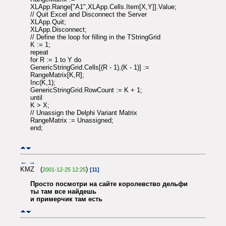
XLApp.Range["A1",XLApp.Cells.Item[X,Y]].Value;
// Quit Excel and Disconnect the Server
XLApp.Quit;
XLApp.Disconnect;
// Define the loop for filling in the TStringGrid
K := 1;
repeat
for R := 1 to Y do
GenericStringGrid.Cells[(R - 1),(K - 1)] :=
RangeMatrix[K,R];
Inc(K,1);
GenericStringGrid.RowCount := K + 1;
until
K > X;
// Unassign the Delphi Variant Matrix
RangeMatrix := Unassigned;
end;
←
→
KMZ (
)
2001-12-25 12:25
[11]
Просто посмотри на сайте королевство дельфи
ты там все найдешь
и примерчик там есть