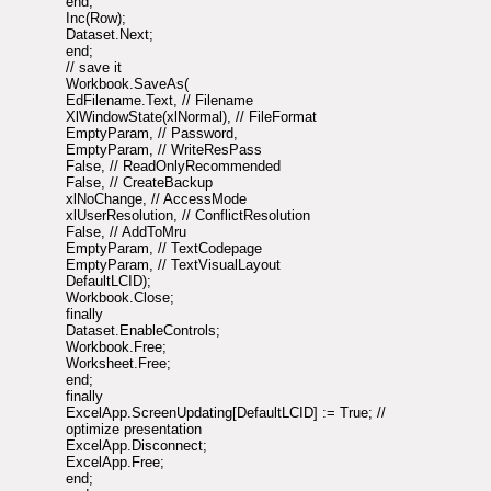
end;
Inc(Row);
Dataset.Next;
end;
// save it
Workbook.SaveAs(
EdFilename.Text, // Filename
XlWindowState(xlNormal), // FileFormat
EmptyParam, // Password,
EmptyParam, // WriteResPass
False, // ReadOnlyRecommended
False, // CreateBackup
xlNoChange, // AccessMode
xlUserResolution, // ConflictResolution
False, // AddToMru
EmptyParam, // TextCodepage
EmptyParam, // TextVisualLayout
DefaultLCID);
Workbook.Close;
finally
Dataset.EnableControls;
Workbook.Free;
Worksheet.Free;
end;
finally
ExcelApp.ScreenUpdating[DefaultLCID] := True; //
optimize presentation
ExcelApp.Disconnect;
ExcelApp.Free;
end;