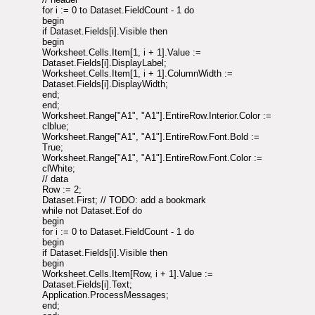
for i := 0 to Dataset.FieldCount - 1 do
begin
if Dataset.Fields[i].Visible then
begin
Worksheet.Cells.Item[1, i + 1].Value :=
Dataset.Fields[i].DisplayLabel;
Worksheet.Cells.Item[1, i + 1].ColumnWidth :=
Dataset.Fields[i].DisplayWidth;
end;
end;
Worksheet.Range["A1", "A1"].EntireRow.Interior.Color :=
clblue;
Worksheet.Range["A1", "A1"].EntireRow.Font.Bold :=
True;
Worksheet.Range["A1", "A1"].EntireRow.Font.Color :=
clWhite;
// data
Row := 2;
Dataset.First; // TODO: add a bookmark
while not Dataset.Eof do
begin
for i := 0 to Dataset.FieldCount - 1 do
begin
if Dataset.Fields[i].Visible then
begin
Worksheet.Cells.Item[Row, i + 1].Value :=
Dataset.Fields[i].Text;
Application.ProcessMessages;
end;