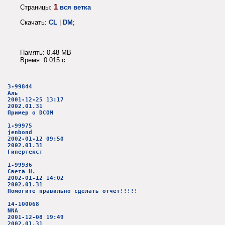
1
Страницы:
вся ветка
Скачать:
CL
|
DM
;
Память: 0.48 MB
Время: 0.015 c
3-99844
Аль
2001-12-25 13:17
2002.01.31
Пример о DCOM
1-99975
jenbond
2002-01-12 09:50
2002.01.31
Гипертекст
1-99936
Света Н.
2002-01-12 14:02
2002.01.31
Помогите правильно сделать отчет!!!!!
14-100068
NNA
2001-12-08 19:49
2002.01.31