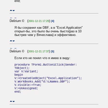
end;
←
→
Delirium © (
)
2001-12-21 17:29
[4]
Я бы сохранил как DBF, а в "Excel.Application"
открыл-бы, это было бы очень бысто(раз в 10
быстрее чем у Вячеслава) и эффективно.
←
→
Delirium © (
)
2001-12-21 17:37
[5]
Если кто не понял что я имею в виду:
procedure TForm1.Button1Click(Sender:
TObject);
var V:Variant;
begin
V:=CreateOleObject("Excel.Application");
V.WorkBooks.Add("d:\LNames.DBF");
V.Visible:=True;
V:=UnAssigned;
end;