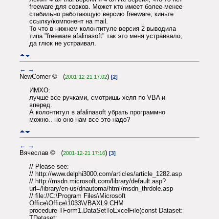
freeware для совков. Может кто имеет более-менее
стабильно работающую версию freeware, киньте
ссылку/компонент на mail.
То что в нижнем колонтитуле версия 2 выводила
типа "freeware afalinasoft" так это меня устраивало,
да глюк не устраивал.
←
→
NewComer © (
)
2001-12-21 17:02
[2]
ИМХО:
лучше все ручками, смотришь хелп по VBA и
вперед.
А колонтитул в afalinasoft убрать программно
можно.. но оно нам все это надо?
←
→
Вячеслав © (
)
2001-12-21 17:16
[3]
// Please see:
// http://www.delphi3000.com/articles/article_1282.asp
// http://msdn.microsoft.com/library/default.asp?
url=/library/en-us/dnautoma/html/msdn_thrdole.asp
// file://C:\Program Files\Microsoft
Office\Office\1033\VBAXL9.CHM
procedure TForm1.DataSetToExcelFile(const Dataset:
TDataset;