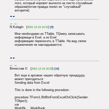
лого, который норовит вылезти на листе случайным
образом(потом правда понял их "случайный"
алгоритм)
←
→
N.Kulagin (
)
2001-12-24 14:31
[9]
Мне необходимо из TTable, TQwery записывать
информаци в Exel, а из Exel
информацию переносить в TTable. На вид связи
ограничения не накладываются.
←
→
Вячеслав © (
)
2001-12-24 18:28
[10]
Вот еще в архивах нашел обратную процедуру,
может пригодиться
Sending data from Excel
This is done in the following procedure :
procedure TForm1.BitBtnFromExcelOnClick(Sender:
TObject);
var
WorkBk : _WorkBook;