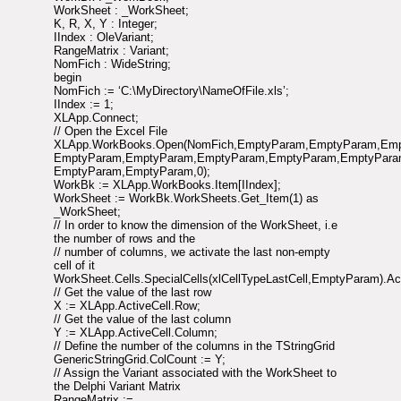
WorkSheet : _WorkSheet;
K, R, X, Y : Integer;
IIndex : OleVariant;
RangeMatrix : Variant;
NomFich : WideString;
begin
NomFich := ‘C:\MyDirectory\NameOfFile.xls’;
IIndex := 1;
XLApp.Connect;
// Open the Excel File
XLApp.WorkBooks.Open(NomFich,EmptyParam,EmptyParam,Em
EmptyParam,EmptyParam,EmptyParam,EmptyParam,EmptyPara
EmptyParam,EmptyParam,0);
WorkBk := XLApp.WorkBooks.Item[IIndex];
WorkSheet := WorkBk.WorkSheets.Get_Item(1) as
_WorkSheet;
// In order to know the dimension of the WorkSheet, i.e
the number of rows and the
// number of columns, we activate the last non-empty
cell of it
WorkSheet.Cells.SpecialCells(xlCellTypeLastCell,EmptyParam).Act
// Get the value of the last row
X := XLApp.ActiveCell.Row;
// Get the value of the last column
Y := XLApp.ActiveCell.Column;
// Define the number of the columns in the TStringGrid
GenericStringGrid.ColCount := Y;
// Assign the Variant associated with the WorkSheet to
the Delphi Variant Matrix
RangeMatrix :=