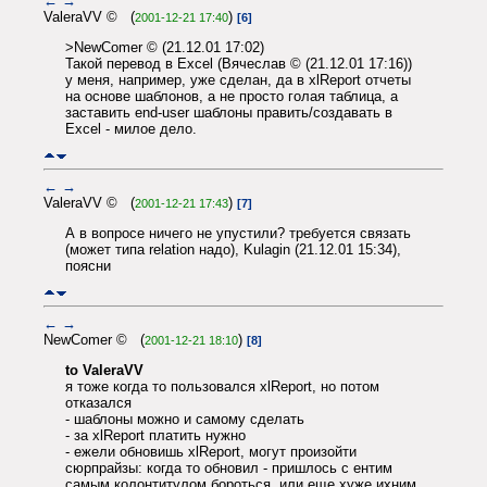
←
→
ValeraVV © (
)
2001-12-21 17:40
[6]
>NewComer © (21.12.01 17:02)
Такой перевод в Excel (Вячеслав © (21.12.01 17:16))
у меня, например, уже сделан, да в xlReport отчеты
на основе шаблонов, а не просто голая таблица, а
заставить end-user шаблоны править/создавать в
Excel - милое дело.
←
→
ValeraVV © (
)
2001-12-21 17:43
[7]
А в вопросе ничего не упустили? требуется связать
(может типа relation надо), Kulagin (21.12.01 15:34),
поясни
←
→
NewComer © (
)
2001-12-21 18:10
[8]
to ValeraVV
я тоже когда то пользовался xlReport, но потом
отказался
- шаблоны можно и самому сделать
- за xlReport платить нужно
- ежели обновишь xlReport, могут произойти
сюрпрайзы: когда то обновил - пришлось с ентим
самым колонтитулом бороться, или еще хуже ихним