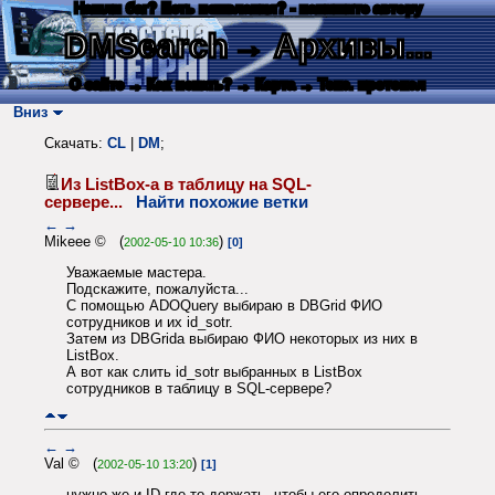
Нашли баг? Есть пожелания? - напишите автору
DMSearch
→ Архивы...
О сайте
→ Как искать?
→ Карта
→ Текс. протокол
Вниз
Скачать:
CL
|
DM
;
Из ListBox-а в таблицу на SQL-
сервере...
Найти похожие ветки
←
→
Mikeee © (
)
2002-05-10 10:36
[0]
Уважаемые мастера.
Подскажите, пожалуйста...
С помощью ADOQuery выбираю в DBGrid ФИО
сотрудников и их id_sotr.
Затем из DBGridа выбираю ФИО некоторых из них в
ListBox.
А вот как слить id_sotr выбранных в ListBox
сотрудников в таблицу в SQL-сервере?
←
→
Val © (
)
2002-05-10 13:20
[1]
нужно же и ID где-то держать, чтобы его определить