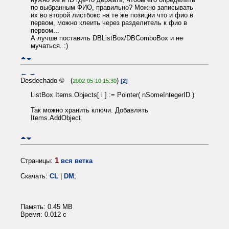
по выбранным ФИО, правильно? Можно записывать
их во второй листбокс на те же позиции что и фио в
первом, можно клеить через разделитель к фио в
первом...
А лучше поставить DBListBox/DBComboBox и не
мучаться. :)
←
→
Desdechado © (
)
2002-05-10 15:30
[2]
ListBox.Items.Objects[ i ] := Pointer( nSomeIntegerID )
Так можно хранить ключи. Добавлять
Items.AddObject
1
Страницы:
вся ветка
Скачать:
CL
|
DM
;
Память: 0.45 MB
Время: 0.012 c