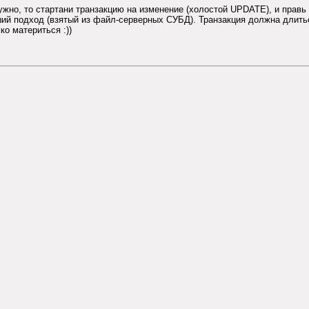
ужно, то стартани транзакцию на изменение (холостой UPDATE), и правь 
оший подход (взятый из файл-серверных СУБД). Транзакция должна длить
ко материться :))