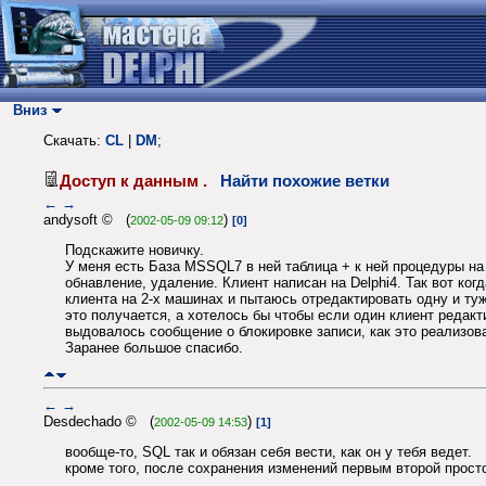
Вниз
Скачать:
CL
|
DM
;
Доступ к данным .
Найти похожие ветки
←
→
andysoft © (
)
2002-05-09 09:12
[0]
Подскажите новичку.
У меня есть База MSSQL7 в ней таблица + к ней процедуры на
обнавление, удаление. Клиент написан на Delphi4. Так вот ког
клиента на 2-х машинах и пытаюсь отредактировать одну и ту
это получается, а хотелось бы чтобы если один клиент редак
выдовалось сообщение о блокировке записи, как это реализов
Заранее большое спасибо.
←
→
Desdechado © (
)
2002-05-09 14:53
[1]
вообще-то, SQL так и обязан себя вести, как он у тебя ведет.
кроме того, после сохранения изменений первым второй просто