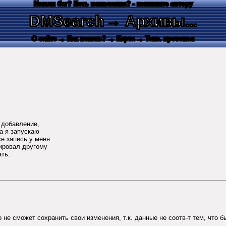
Нашли баг? Есть пожелания? - напишите автору
DMSearch
→ Архивы...
О сайте
→ Как искать?
→ Карта
→ Текс. протокол
 добавление,
да я запускаю
же запись у меня
тировал другому
ать.
 не сможет сохранить свои изменения, т.к. данные не соотв-т тем, что 