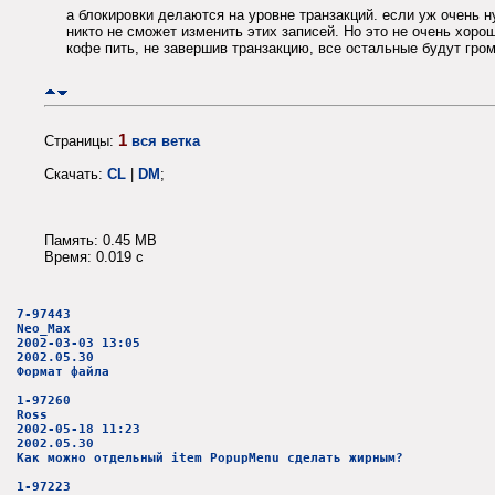
а блокировки делаются на уровне транзакций. если уж очень н
никто не сможет изменить этих записей. Но это не очень хор
кофе пить, не завершив транзакцию, все остальные будут гром
1
Страницы:
вся ветка
Скачать:
CL
|
DM
;
Память: 0.45 MB
Время: 0.019 c
7-97443
Neo_Max
2002-03-03 13:05
2002.05.30
Формат файла
1-97260
Ross
2002-05-18 11:23
2002.05.30
Как можно отдельный item PopupMenu сделать жирным?
1-97223