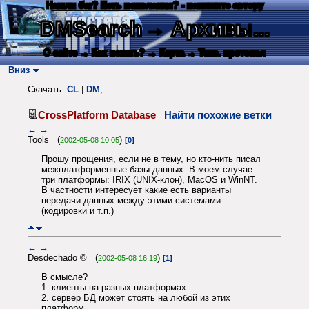
Нашли баг? Есть пожелания? - напишите автору
DMSearch
→ Архивы...
О сайте
→ Как искать?
→ Карта
→ Текс. протокол
Вниз
Скачать:
CL
|
DM
;
CrossPlatform Database
Найти похожие ветки
←
→
Tools (
)
2002-05-08 10:05
[0]
Прошу прощения, если не в тему, но кто-нить писал
межплатформенные базы данных. В моем случае
три платформы: IRIX (UNIX-клон), MacOS и WinNT.
В частности интересует какие есть варианты
передачи данных между этими системами
(кодировки и т.п.)
←
→
Desdechado © (
)
2002-05-08 16:19
[1]
В смысле?
1. клиенты на разных платформах
2. сервер БД может стоять на любой из этих
платформ