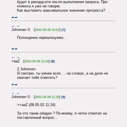
будет в рекордсете после выполнения запроса. Про
клиента я уже не говорю.
Как выстваить максимальное значение прогресса?
←
→
Johnmen © (
)
2002-05-08 10:52
[7]
Полноценно нереализуемо...
←
→
+aaZ (
)
2002-05-08 11:24
[8]
2 Johnmen:
Я смотрю, ты умнее всех ... на словах, а на деле не
хватает тебя ответить?
←
→
Johnmen © (
)
2002-05-08 11:28
[9]
>+aaZ (08.05.02 11:24)
За что такие обидки ? По-моему, я четко ответил на
поставленный вопрос...