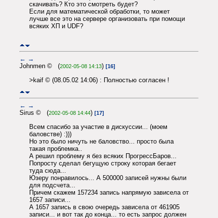
скачивать? Кто это смотреть будет?
Если для математической обработки, то может
лучше все это на сервере организовать при помощи
всяких ХП и UDF?
←
→
Johnmen © (
)
2002-05-08 14:13
[16]
>kaif © (08.05.02 14:06) : Полностью согласен !
←
→
Sirus © (
)
2002-05-08 14:44
[17]
Всем спасибо за участие в дискуссии... (моем
баловстве) :)))
Но это было ничуть не баловство... просто была
такая проблемка..
А решил проблему я без всяких ПрогрессБаров...
Попросту сделал бегущую строку которая бегает
туда сюда...
Юзеру понравилось... А 500000 записей нужны были
для подсчета...
Причем скажем 157234 запись напрямую зависела от
1657 записи...
А 1657 запись в свою очередь зависела от 461905
записи... и вот так до конца... то есть запрос должен