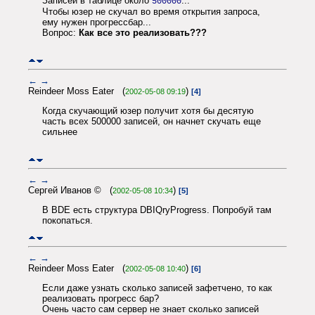
Записей в таблице около
...
500000
Чтобы юзер не скучал во время открытия запроса,
ему нужен прогрессбар...
Вопрос:
Как все это реализовать???
←
→
Reindeer Moss Eater (
)
2002-05-08 09:19
[4]
Когда скучающий юзер получит хотя бы десятую
часть всех 500000 записей, он начнет скучать еще
сильнее
←
→
Сергей Иванов © (
)
2002-05-08 10:34
[5]
В BDE есть структура DBIQryProgress. Попробуй там
покопаться.
←
→
Reindeer Moss Eater (
)
2002-05-08 10:40
[6]
Если даже узнать сколько записей зафетчено, то как
реализовать прогресс бар?
Очень часто сам сервер не знает сколько записей