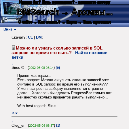
Нашли баг? Есть пожелания? - напишите автору
DMSearch
→ Архивы...
О сайте
→ Как искать?
→ Карта
→ Текс. протокол
Вниз
Скачать:
CL
|
DM
;
Можно ли узнать сколько записей в SQL
запросе во время его вып..?
Найти похожие
ветки
←
→
Sirus © (
)
2002-05-08 08:14
[0]
Привет мастерам...
Есть вопрос: Можно ли узнать сколько записей уже
считано в SQL запрос во время его выполнения???
У меня запрос на выборку выполняется страшно
долго... Хотелось бы сделать ProgressBar только вот
неизвестно сколько процентов работы выполнено...
With best regards Sirus
←
→
Oleg_er (
)
2002-05-08 08:37
[1]