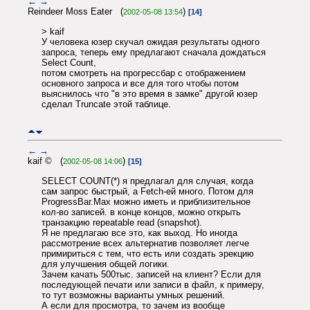
←
→
Reindeer Moss Eater (
)
2002-05-08 13:54
[14]
> kaif
У человека юзер скучал ожидая результаты одного
запроса, теперь ему предлагают сначала дождаться
Select Count,
потом смотреть на прогрессбар с отображением
основного запроса и все для того чтобы потом
выяснилось что "в это время в замке" другой юзер
сделал Truncate этой таблице.
←
→
kaif © (
)
2002-05-08 14:06
[15]
SELECT COUNT(*) я предлагал для случая, когда
сам запрос быстрый, а Fetch-ей много. Потом для
ProgressBar.Max можно иметь и приблизительное
кол-во записей. в конце концов, можно открыть
транзакцию repeatable read (snapshot).
Я не предлагаю все это, как выход. Но иногда
рассмотрение всех альтернатив позволяет легче
примириться с тем, что есть или создать эрекцию
для улучшения общей логики.
Зачем качать 500тыс. записей на клиент? Если для
последующей печати или записи в файл, к примеру,
то тут возможны варианты умных решений.
А если для просмотра, то зачем из вообще