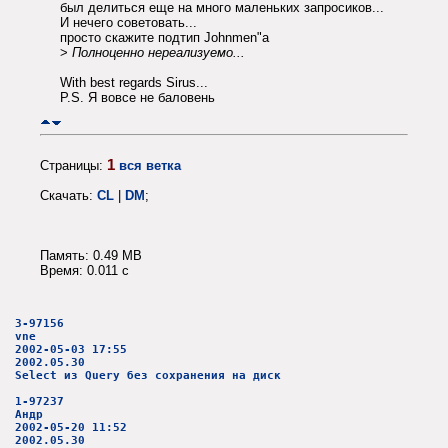
был делиться еще на много маленьких запросиков...
И нечего советовать...
просто скажите подтип Johnmen"a
>
Полноценно нереализуемо...
With best regards Sirus...
P.S. Я вовсе не баловень
1
Страницы:
вся ветка
Скачать:
CL
|
DM
;
Память: 0.49 MB
Время: 0.011 c
3-97156
vne
2002-05-03 17:55
2002.05.30
Select из Query без сохранения на диск
1-97237
Андр
2002-05-20 11:52
2002.05.30