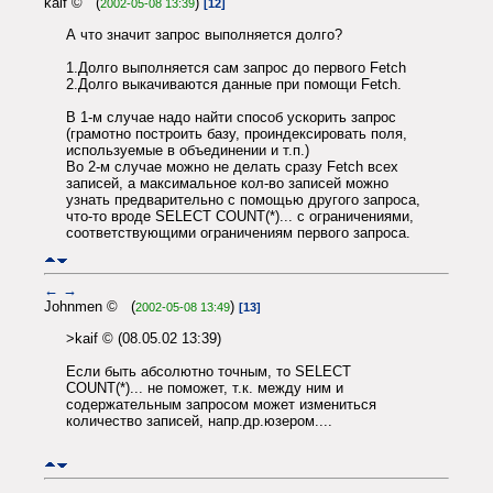
kaif © (
)
2002-05-08 13:39
[12]
А что значит запрос выполняется долго?
1.Долго выполняется сам запрос до первого Fetch
2.Долго выкачиваются данные при помощи Fetch.
В 1-м случае надо найти способ ускорить запрос
(грамотно построить базу, проиндексировать поля,
используемые в объединении и т.п.)
Во 2-м случае можно не делать сразу Fetch всех
записей, а максимальное кол-во записей можно
узнать предварительно с помощью другого запроса,
что-то вроде SELECT COUNT(*)... с ограничениями,
соответствующими ограничениям первого запроса.
←
→
Johnmen © (
)
2002-05-08 13:49
[13]
>kaif © (08.05.02 13:39)
Если быть абсолютно точным, то SELECT
COUNT(*)... не поможет, т.к. между ним и
содержательным запросом может измениться
количество записей, напр.др.юзером....