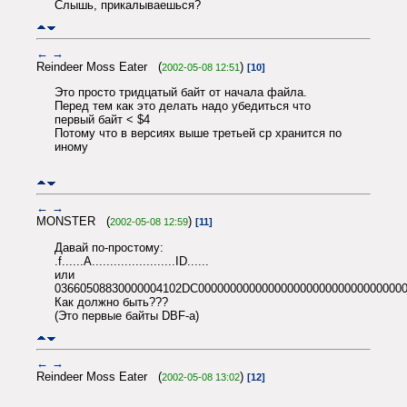
Слышь, прикалываешься?
←
→
Reindeer Moss Eater (
)
2002-05-08 12:51
[10]
Это просто тридцатый байт от начала файла.
Перед тем как это делать надо убедиться что
первый байт < $4
Потому что в версиях выше третьей cp хранится по
иному
←
→
MONSTER (
)
2002-05-08 12:59
[11]
Давай по-простому:
.f......A.......................ID......
или
03660508830000004102DC000000000000000000000000000000000
Как должно быть???
(Это первые байты DBF-а)
←
→
Reindeer Moss Eater (
)
2002-05-08 13:02
[12]