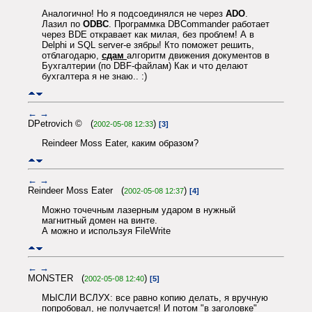
Аналогично! Но я подсоединялся не через
ADO
.
Лазил по
ODBC
. Программка DBCommander работает
через BDE откравает как милая, без проблем! А в
Delphi и SQL server-е зябры! Кто поможет решить,
отблагодарю,
сдам
алгоритм движения документов в
Бухгалтерии (по DBF-файлам) Как и что делают
бухгалтера я не знаю.. :)
←
→
DPetrovich © (
)
2002-05-08 12:33
[3]
Reindeer Moss Eater, каким образом?
←
→
Reindeer Moss Eater (
)
2002-05-08 12:37
[4]
Можно точечным лазерным ударом в нужный
магнитный домен на винте.
А можно и используя FileWrite
←
→
MONSTER (
)
2002-05-08 12:40
[5]
МЫСЛИ ВСЛУХ: все равно копию делать, я вручную
попробовал, не получается! И потом "в заголовке"