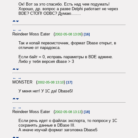
Ок! Вот за это спасибо. Есть над чем подумать!
Хорошо, др. вопрос а разве Delphi работает не через
BDE? СТОП! ODBC? Думаю........
←
→
Reindeer Moss Eater (
)
2002-05-08 13:09
[16]
Так и копай первоисточник, формат Dbase открыт, в
отличие от парадокса.
Если байт = 0, исправь параметры в BDE админе.
Либо у тебя версия dbase > 3
←
→
MONSTER (
)
2002-05-08 13:10
[17]
У меня нет! У 1С да! Dbase5!
←
→
Reindeer Moss Eater (
)
2002-05-08 13:13
[18]
Если речь идет о файлах экспорта, то попроси у 1C
сохранять данные в DBase III.
А иначе изучай формат заголовка Dbase5