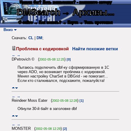
Нашли баг? Есть пожелания? - напишите автору
DMSearch
→ Архивы...
О сайте
→ Как искать?
→ Карта
→ Текс. протокол
Вниз
Скачать:
CL
|
DM
;
Проблема с кодировкой
Найти похожие ветки
←
→
DPetrovich © (
)
2002-05-08 12:25
[0]
Пытаюсь подключить dbf-ку сформированную в 1C
через ADO, но возникает проблема с кодировкой.
Менял настройку CharSet в DBGrid - не помогает...
Если кто сталкивался, подскажите, пожалуйста!
←
→
Reindeer Moss Eater (
)
2002-05-08 12:28
[1]
Обнули 30-й байт в заголовке dbf
←
→
MONSTER (
)
2002-05-08 12:29
[2]