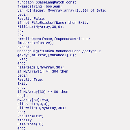
function DBaseLangPatch(const
fName:string):boolean;
var H:Integer; MyArray:array[1..30] of Byte;
begin
Result:=False;
if not FileExists(fName) then Exit;
FillChar(MyArray,30,0);
try
try
H:=FileOpen(fName,fmOpenReadWrite or
fmShareExclusive);
except
MessageDlg("Ошибка монопольного доступа к
файлу",mtError,[mbCancel],0);
Exit;
end;
FileRead(H,MyArray,30);
if MyArray[1] >= $04 then
begin
Result:=True;
Exit;
end;
if MyArray[30] <> $0 then
begin
MyArray[30]:=$0;
FileSeek(H,0,0);
FileWrite(H,MyArray,30);
end;
Result:=True;
finally
FileClose(H);
end;