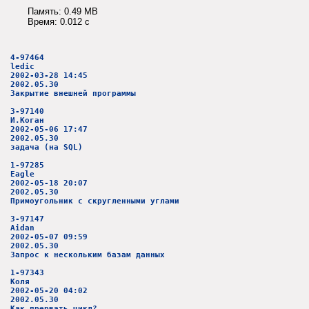
Память: 0.49 MB
Время: 0.012 c
4-97464
ledic
2002-03-28 14:45
2002.05.30
Закрытие внешней программы
3-97140
И.Коган
2002-05-06 17:47
2002.05.30
задача (на SQL)
1-97285
Eagle
2002-05-18 20:07
2002.05.30
Примоугольник с скругленными углами
3-97147
Aidan
2002-05-07 09:59
2002.05.30
Запрос к нескольким базам данных
1-97343
Коля
2002-05-20 04:02
2002.05.30
Как прервать цикл?