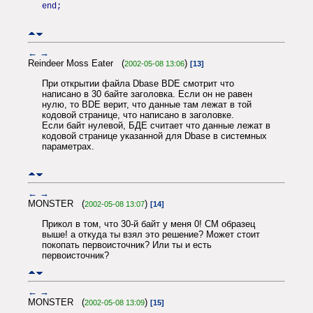
end;
←
→
Reindeer Moss Eater (
)
2002-05-08 13:06
[13]
При открытии файла Dbase BDE смотрит что
написано в 30 байте заголовка. Если он не равен
нулю, то BDE верит, что данные там лежат в той
кодовой странице, что написано в заголовке.
Если байт нулевой, БДЕ считает что данные лежат в
кодовой странице указанной для Dbase в системных
параметрах.
←
→
MONSTER (
)
2002-05-08 13:07
[14]
Прикол в том, что 30-й байт у меня 0! СМ образец
выше! а откуда ты взял это решение? Может стоит
покопать первоисточник? Или ты и есть
первоисточник?
←
→
MONSTER (
)
2002-05-08 13:09
[15]