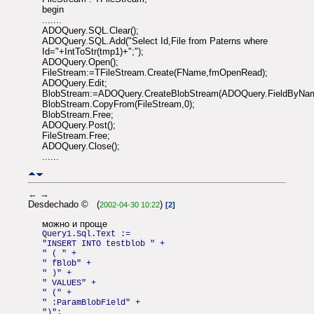
begin
.......
ADOQuery.SQL.Clear();
ADOQuery.SQL.Add("Select Id,File from Paterns where
Id="+IntToStr(tmp1)+";");
ADOQuery.Open();
FileStream:=TFileStream.Create(FName,fmOpenRead);
ADOQuery.Edit;
BlobStream:=ADOQuery.CreateBlobStream(ADOQuery.FieldByName(
BlobStream.CopyFrom(FileStream,0);
BlobStream.Free;
ADOQuery.Post();
FileStream.Free;
ADOQuery.Close();
......
←
→
Desdechado © (
)
2002-04-30 10:22
[2]
можно и проще
Query1.Sql.Text :=
"INSERT INTO testblob " +
" ( " +
" fBlob" +
" )" +
" VALUES" +
" (" +
" :ParamBlobField" +
")";