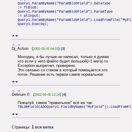
Query1.ParamByName("ParamBlobField").DataType
:= ftBlob;
Query1.ParamByName("ParamBlobField").ParamType
:= ptInput;
Query1.ParamByName("ParamBlobField").LoadFromFile("MyFi
Query1.ExecSql;
←
→
Dj_Action (
)
2002-05-05 04:03
[3]
Молодец, я бы лучше не написал, только я думаю
что если у него файло будет большой(>1 мега) то
Exception выпрегнет, проверено.
Это связано со стеком в который помещается это
поток. Решение есть первое самое нормальное.
←
→
Delirium © (
)
2002-05-05 12:14
[4]
Пожалуй, самое "правильное" всё же так:
TBLOBField(ADOQuery1.FieldByName("MyField")).LoadFromFi
1
Страницы:
вся ветка