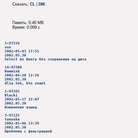
Скачать:
CL
|
DM
;
Память: 0.45 MB
Время: 0.009 c
3-97156
vne
2002-05-03 17:55
2002.05.30
Select из Query без сохранения на диск
14-97388
Rammish
2002-04-20 12:26
2002.05.30
dlia teh, kto znaet
1-97265
Blacki
2002-05-17 22:07
2002.05.30
Изменение языка
3-97125
tanusha
2002-05-06 13:39
2002.05.30
Проблема с фильтрацией