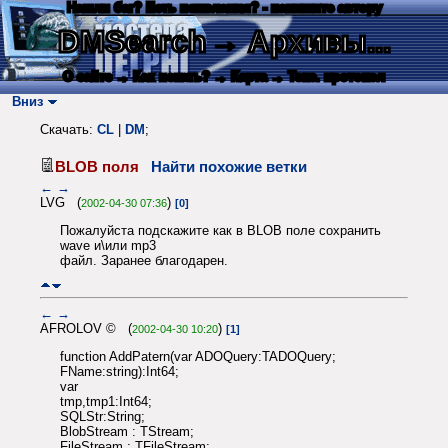
Нашли баг? Есть пожелания? - напишите автору
DMSearch
→ Архивы...
О сайте
→ Как искать?
→ Карта
→ Текс. протокол
Вниз
Скачать:
CL
|
DM
;
BLOB поля
Найти похожие ветки
←
→
LVG (
)
2002-04-30 07:36
[0]
Пожалуйста подскажите как в BLOB поле сохранить
wave и\или mp3
файл. Заранее благодарен.
←
→
AFROLOV © (
)
2002-04-30 10:20
[1]
function AddPatern(var ADOQuery:TADOQuery;
FName:string):Int64;
var
tmp,tmp1:Int64;
SQLStr:String;
BlobStream : TStream;
FileStream : TFileStream;