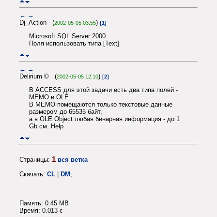
←
→
Dj_Action (
)
2002-05-05 03:55
[1]
Microsoft SQL Server 2000
Поля использовать типа [Text]
←
→
Delirium © (
)
2002-05-05 12:10
[2]
В ACCESS для этой задачи есть два типа полей -
MEMO и OLE.
В MEMO помещаются только текстовые данные
размером до 65535 байт,
а в OLE Object любая бинарная информация - до 1
Gb см. Help
1
Страницы:
вся ветка
Скачать:
CL
|
DM
;
Память: 0.45 MB
Время: 0.013 c