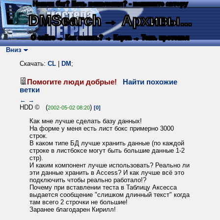
Нашли баг? Есть пожелания? - напишите автору
DMSearch
→ Архивы...
О сайте
→ Как искать?
→ Карта
→ Текс. протокол
Вниз
Скачать:
CL
|
DM
;
Помогите люди добрые!
Найти похожие
ветки
←
→
HDD © (
)
2002-05-02 08:20
[0]
Как мне лучше сделать базу данных!
На форме у меня есть лист бокс примерно 3000
строк.
В каком типе БД лучше хранить данные (по каждой
строке в листбоксе могут быть большие данные 1-2
стр).
И каким компонент лучше использовать? Реально ли
эти данные хранить в Access? И как лучше всё это
подключить чтобы реально работало!?
Почему при вставлении теста в Таблицу Аксесса
выдается сообщение "слишком длинный текст" когда
там всего 2 строчки не большие!
Заранее благодарен Кирилл!