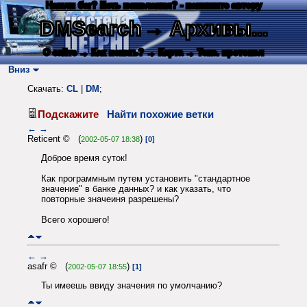
Нашли баг? Есть пожелания? - напишите автору
DMSearch
→ Архивы...
О сайте
→ Как искать?
→ Карта
→ Текс. протокол
Вниз
Скачать:
CL
|
DM
;
Подскажите
Найти похожие ветки
←
→
Reticent © (
)
2002-05-07 18:38
[0]
Доброе время суток!
Как программным путем установить "стандартное
значение" в банке данных? и как указать, что
повторные значеиня разрешены?
Всего хорошего!
←
→
asafr © (
)
2002-05-07 18:55
[1]
Ты имеешь ввиду значения по умолчанию?