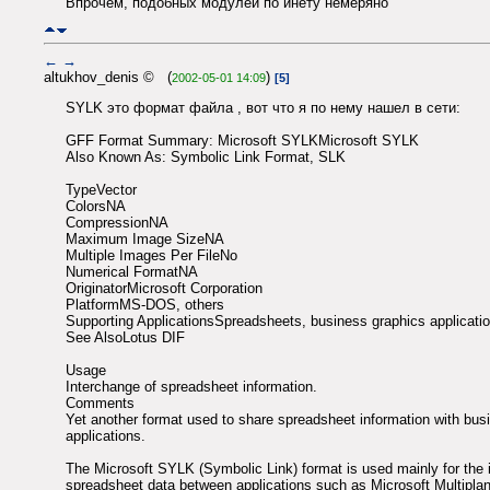
Впрочем, подобных модулей по инету немеряно
←
→
altukhov_denis © (
)
2002-05-01 14:09
[5]
SYLK это формат файла , вот что я по нему нашел в сети:
GFF Format Summary: Microsoft SYLKMicrosoft SYLK
Also Known As: Symbolic Link Format, SLK
TypeVector
ColorsNA
CompressionNA
Maximum Image SizeNA
Multiple Images Per FileNo
Numerical FormatNA
OriginatorMicrosoft Corporation
PlatformMS-DOS, others
Supporting ApplicationsSpreadsheets, business graphics applicati
See AlsoLotus DIF
Usage
Interchange of spreadsheet information.
Comments
Yet another format used to share spreadsheet information with bus
applications.
The Microsoft SYLK (Symbolic Link) format is used mainly for the 
spreadsheet data between applications such as Microsoft Multipla