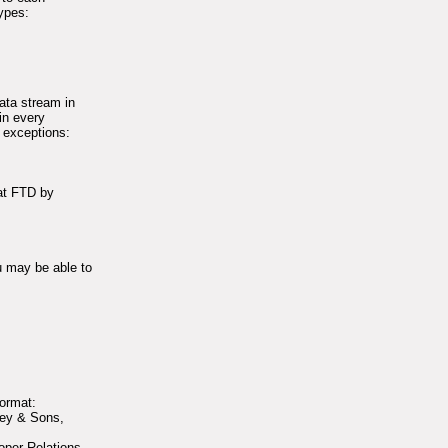
types:
ata stream in
 in every
 exceptions:
hat FTD by
u may be able to
format:
ley & Sons,
oper Relations