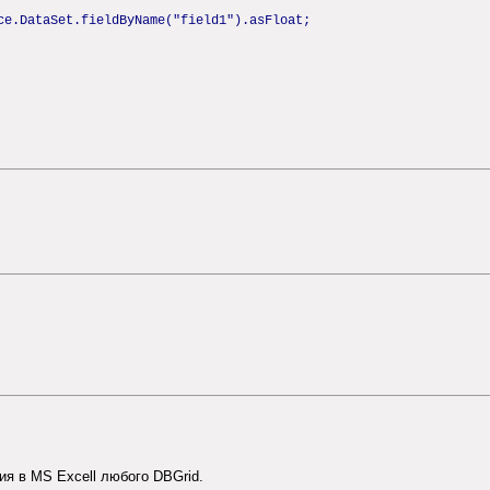
ce.DataSet.fieldByName("field1").asFloat;
ия в MS Excell любого DBGrid.