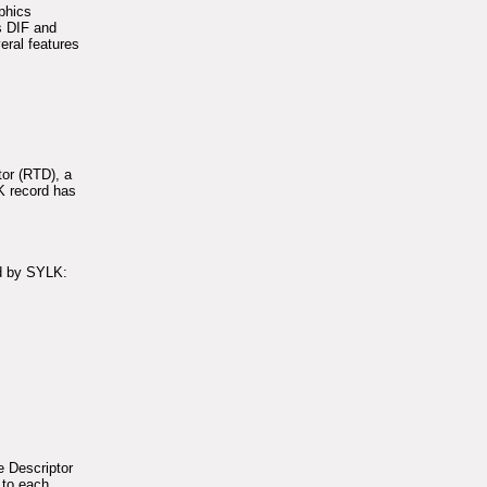
aphics
us DIF and
eral features
tor (RTD), a
K record has
ed by SYLK:
e Descriptor
 to each