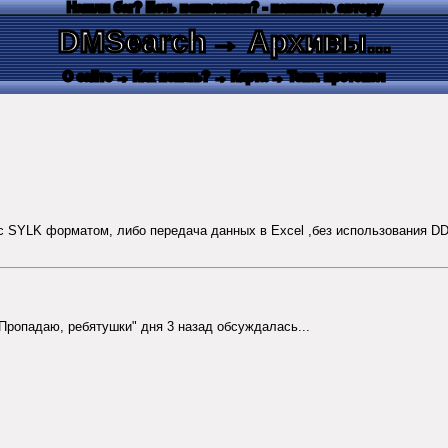
Нашли баг? Есть пожелания? - напишите автору
DMSearch
→ Архивы...
О сайте
→ Как искать?
→ Карта
→ Текс. протокол
с SYLK форматом, либо передача данных в Excel ,без использования DD
 "Пропадаю, ребятушки" дня 3 назад обсуждалась...