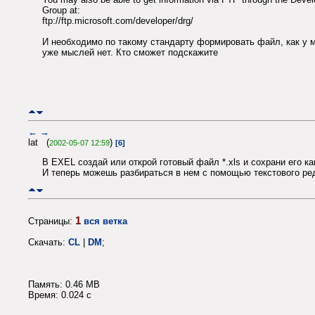
Group at:
ftp://ftp.microsoft.com/developer/drg/
И необходимо по такому стандарту формировать файл, как у 
уже мыслей нет. Кто сможет подскажите
←
→
lat (
)
2002-05-07 12:59
[6]
В EXEL создай или открой готовый файл *.xls и сохрани его как
И теперь можешь разбираться в нем с помощью текстового ре
1
Страницы:
вся ветка
Скачать:
CL
|
DM
;
Память: 0.46 MB
Время: 0.024 c