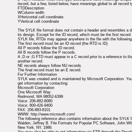
record, but a few, listed below, have meanings global to all record 
FTDDescription
WColumn width
XHorizontal cell coordinate
YVertical cell coordinate
The SYLK file format does not contain a header and resembles a d
its design. Except for the ID record, which must be the first record
SYLK file, RTDs may appear anywhere in the file with the following
The first record must be an ID record (the RTD is ID)
All P records follow the ID record.
All B records follow the P records.
A ;D or ;G FTD must appear in a C record prior to a reference to t
another record.
NE records always follow NU records.
The final record must be an E record.
For Further Information
SYLK was created and is maintained by Microsoft Corporation. Yo
get information by contacting:
Microsoft Corporation
One Microsoft Way
Redmond, WA 98052-6399
Voice: 206-882-8080
Voice: 800-426-9400
FAX: 206-883-8101
WWW: http://www.microsoft.com/
The following reference also contains information about the SYLK 
Walden, Jeffrey B. File Formats for Popular PC Software, John Wi
New York, NY, 1986.
You may also be able to get information via FTP through the Devel