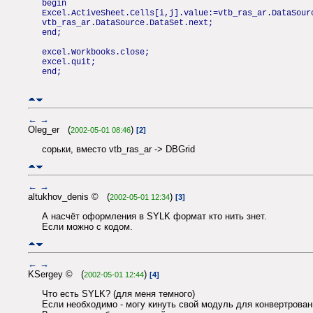
begin
Excel.ActiveSheet.Cells[i,j].value:=vtb_ras_ar.DataSour
vtb_ras_ar.DataSource.DataSet.next;
end;
excel.Workbooks.close;
excel.quit;
end;
←
→
Oleg_er (
)
2002-05-01 08:46
[2]
сорьки, вместо vtb_ras_ar -> DBGrid
←
→
altukhov_denis © (
)
2002-05-01 12:34
[3]
А насчёт оформления в SYLK формат кто нить знет.
Если можно с кодом.
←
→
KSergey © (
)
2002-05-01 12:44
[4]
Что есть SYLK? (для меня темного)
Если необходимо - могу кинуть свой модуль для конвертрован