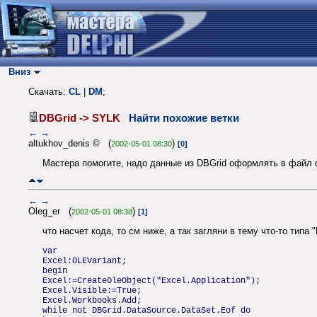
Вниз
Скачать:
CL
|
DM
;
DBGrid -> SYLK
Найти похожие ветки
←
→
altukhov_denis © (
)
2002-05-01 08:30
[0]
Мастера помогите, надо данные из DBGrid оформлять в файл 
←
→
Oleg_er (
)
2002-05-01 08:38
[1]
что насчет кода, то см ниже, а так загляни в тему что-то типа
var
Excel:OLEVariant;
begin
Excel:=CreateOleObject("Excel.Application");
Excel.Visible:=True;
Excel.Workbooks.Add;
while not DBGrid.DataSource.DataSet.Eof do