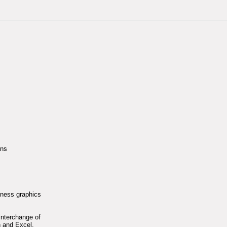
ons
iness graphics
interchange of
n and Excel.