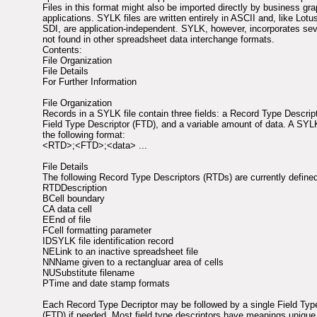
Files in this format might also be imported directly by business gr
applications. SYLK files are written entirely in ASCII and, like Lot
SDI, are application-independent. SYLK, however, incorporates sev
not found in other spreadsheet data interchange formats.
Contents:
File Organization
File Details
For Further Information
File Organization
Records in a SYLK file contain three fields: a Record Type Descrip
Field Type Descriptor (FTD), and a variable amount of data. A SYL
the following format:
<RTD>;<FTD>;<data> ...
File Details
The following Record Type Descriptors (RTDs) are currently defin
RTDDescription
BCell boundary
CA data cell
EEnd of file
FCell formatting parameter
IDSYLK file identification record
NELink to an inactive spreadsheet file
NNName given to a rectangluar area of cells
NUSubstitute filename
PTime and date stamp formats
Each Record Type Decriptor may be followed by a single Field Typ
(FTD) if needed. Most field type descriptors have meanings unique