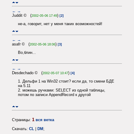
←
→
Juddit © (
)
2002-05-06 17:49
[2]
не-а, говорит, нет у меня таких возможностей!
←
→
asafr © (
)
2002-05-06 18:06
[3]
Во,блин...
←
→
Desdechado © (
)
2002-05-07 10:47
[4]
1. Дельфи 1 на Win32 стоит? если да, то смени БДЕ
на 5.11
2. можешь ручками: SELECT из одной таблицы,
потом по записи AppendRecord к другой
1
Страницы:
вся ветка
Скачать:
CL
|
DM
;