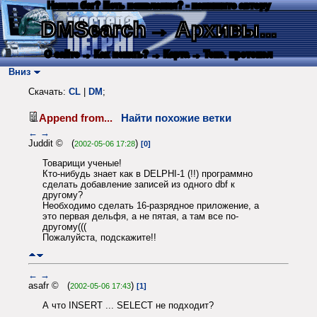
Нашли баг? Есть пожелания? - напишите автору
DMSearch
→ Архивы...
О сайте
→ Как искать?
→ Карта
→ Текс. протокол
Вниз
Скачать:
CL
|
DM
;
Append from...
Найти похожие ветки
←
→
Juddit © (
)
2002-05-06 17:28
[0]
Товарищи ученые!
Кто-нибудь знает как в DELPHI-1 (!!) программно
сделать добавление записей из одного dbf к
другому?
Необходимо сделать 16-разрядное приложение, а
это первая дельфя, а не пятая, а там все по-
другому(((
Пожалуйста, подскажите!!
←
→
asafr © (
)
2002-05-06 17:43
[1]
А что INSERT ... SELECT не подходит?