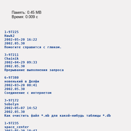
Память: 0.45 MB
Время: 0.009 c
1-97225
Hawk2
2002-05-20 16:22
2002.05.30
Помогите справится с глюком.
3-97211
Chainik
2002-04-29 09:33
2002.05.30
Прерывание выполнения запроса
6-97380
новенький в Делфи
2002-03-20 00:41
2002.05.30
Соединение с интернетом
3-97172
Sobolyn
2002-05-07 14:52
2002.05.30
Как очистить файл *.mb для какой-нибудь таблицы *.db
1-97235
space_center
2002-05-20 18:47