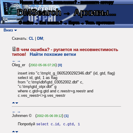
Нашли баг? Есть пожелания? - напишите автору
DMSearch
→ Архивы...
О сайте
→ Как искать?
→ Карта
→ Текс. протокол
Вниз
Скачать:
CL
|
DM
;
В чем ошибка? - ругается на несовместимость
типов!
Найти похожие ветки
←
→
Oleg_er (
)
2002-05-06 07:26
[0]
insert into "c:\tmp\t_g_0605200292346.dbf" (id, gtd, flag)
select id, gtd, 1 as flag
from "c:\tmp\dbf\gtd_03052002.dbf" c,
"c:\tmp\gtd_otpr.dbf" g
where c.gtd=g.gtd and c.reestr=g.reestr and
c.ves_reestr<>g.ves_reestr
←
→
Johnmen © (
)
2002-05-06 09:12
[1]
Попробуй
select c.id, c.gtd, 1