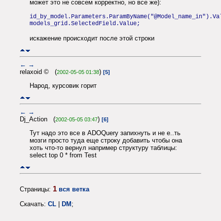
может это не совсем корректно, но все же):
id_by_model.Parameters.ParamByName("@Model_name_in").Va
models_grid.SelectedField.Value;
искажение происходит после этой строки
←
→
relaxoid © (
)
2002-05-05 01:38
[5]
Народ, курсовик горит
←
→
Dj_Action (
)
2002-05-05 03:47
[6]
Тут надо это все в ADOQuery запихнуть и не е..ть
мозги просто туда еще строку добавить чтобы она
хоть что-то вернул например структуру таблицы:
select top 0 * from Test
1
Страницы:
вся ветка
Скачать:
CL
|
DM
;