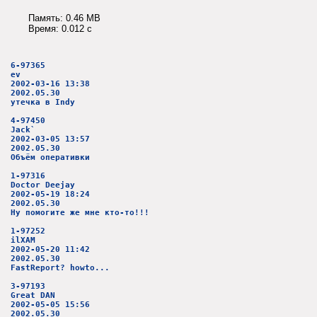
Память: 0.46 MB
Время: 0.012 c
6-97365
ev
2002-03-16 13:38
2002.05.30
утечка в Indy
4-97450
Jack`
2002-03-05 13:57
2002.05.30
Объём оперативки
1-97316
Doctor Deejay
2002-05-19 18:24
2002.05.30
Ну помогите же мне кто-то!!!
1-97252
ilXAM
2002-05-20 11:42
2002.05.30
FastReport? howto...
3-97193
Great DAN
2002-05-05 15:56
2002.05.30