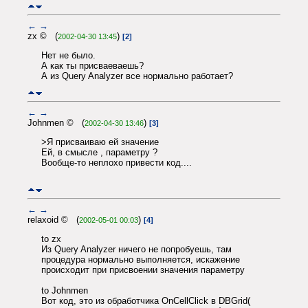
←
→
zx © (
)
2002-04-30 13:45
[2]
Нет не было.
А как ты присваеваешь?
А из Query Analyzer все нормально работает?
←
→
Johnmen © (
)
2002-04-30 13:46
[3]
>Я присваиваю ей значение
Ей, в смысле , параметру ?
Вообще-то неплохо привести код....
←
→
relaxoid © (
)
2002-05-01 00:03
[4]
to zx
Из Query Analyzer ничего не попробуешь, там
процедура нормально выполняется, искажение
происходит при присвоении значения параметру
to Johnmen
Вот код, это из обработчика OnCellClick в DBGrid(