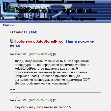
Нашли баг? Есть пожелания? - напишите автору
DMSearch
→ Архивы...
О сайте
→ Как искать?
→ Карта
→ Текс. протокол
Вниз
Скачать:
CL
|
DM
;
Проблема с AdoStoredProc
Найти похожие
ветки
←
→
Relaxoid © (
)
2002-04-28 21:41
[0]
Люди, подскажите. У меня есть в базе хранимая
процедура, в нее передается параметр varchar, в
AdoStoredProc этот параметр как string. Я
присваиваю ей значение (в тестовой программе
например "вап"), но после присвоения и до
выполнения процедуры значение параметра "20?".
Вопрос собственно, как исправить?
←
→
Relaxoid © (
)
2002-04-30 13:41
[1]
Неужели ни у кого такого не было???