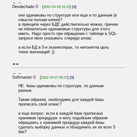
←
→
Desdechado © (
)
2002-04-06 15:33
[2]
они одинаковы по структуре или еще и по данным (в
смысле полная копия)?
в принципе через БДЕ действительно можно, причем
не обязательно одинаковые структуры для этого
иметь. Надо просто при обращении с таблице в SQL-
запросе явно указывать спереди алиас.
а если БД в 5-и экземплярах, то непонятна цель
токих махинаций :))
←
→
Softmaster © (
)
2002-04-07 08:37
[3]
НЕ. базы одинаковы по структуре, по данным
разные.
Таким образом, необходимо для каждой базы
прописать свой алиас?
и еще вопрос: если в каждой базе прописана
хранимая процедура- я могу подобным образом
обращаясь к хранимой процедур каждой базы
сделать выборку данных и объединить их из всех 5
баз?