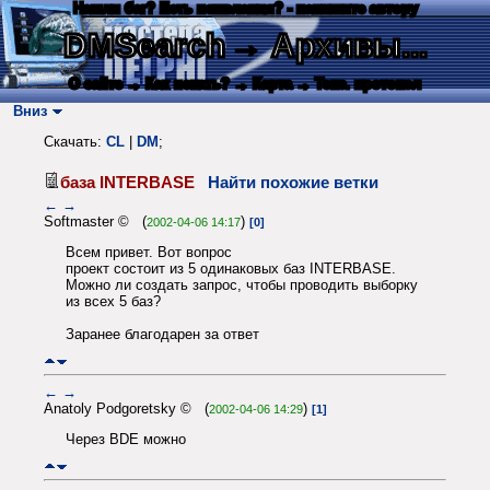
Нашли баг? Есть пожелания? - напишите автору
DMSearch
→ Архивы...
О сайте
→ Как искать?
→ Карта
→ Текс. протокол
Вниз
Скачать:
CL
|
DM
;
база INTERBASE
Найти похожие ветки
←
→
Softmaster © (
)
2002-04-06 14:17
[0]
Всем привет. Вот вопрос
проект состоит из 5 одинаковых баз INTERBASE.
Можно ли создать запрос, чтобы проводить выборку
из всех 5 баз?
Заранее благодарен за ответ
←
→
Anatoly Podgoretsky © (
)
2002-04-06 14:29
[1]
Через BDE можно