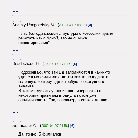
←
→
Anatoly Podgoretsky © (
)
2002-04-07 08:53
[4]
Пять баз одинаковой структуры с которыми нужно
работать как с одной, это не ошибка
проектирования?
←
→
Desdechado © (
)
2002-04-07 21:47
[5]
Подозреваю, что эти БД заполняются в каких-то
удаленных филиалах, потом как-то попадают в
головную контору, где и требуют совокупного
анализа.
В таком случае лучше их реплицировать по
некоторым правилам в одну, а потом уже
анализировать. Так, например, в банках делают.
←
→
Softmaster © (
)
2002-04-07 21:56
[6]
Да, точно. 5 филиалов