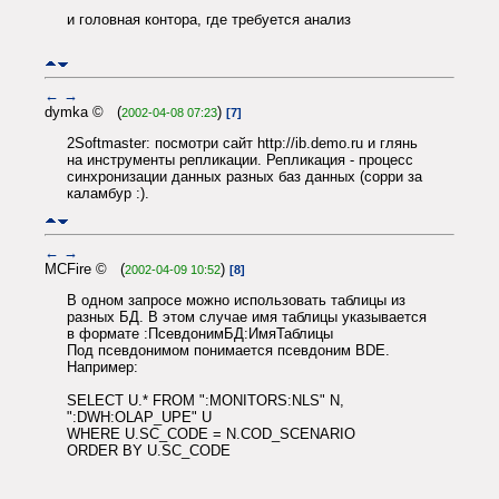
и головная контора, где требуется анализ
←
→
dymka © (
)
2002-04-08 07:23
[7]
2Softmaster: посмотри сайт http://ib.demo.ru и глянь
на инструменты репликации. Репликация - процесс
синхронизации данных разных баз данных (сорри за
каламбур :).
←
→
MCFire © (
)
2002-04-09 10:52
[8]
В одном запросе можно использовать таблицы из
разных БД. В этом случае имя таблицы указывается
в формате :ПсевдонимБД:ИмяТаблицы
Под псевдонимом понимается псевдоним BDE.
Например:
SELECT U.* FROM ":MONITORS:NLS" N,
":DWH:OLAP_UPE" U
WHERE U.SC_CODE = N.COD_SCENARIO
ORDER BY U.SC_CODE