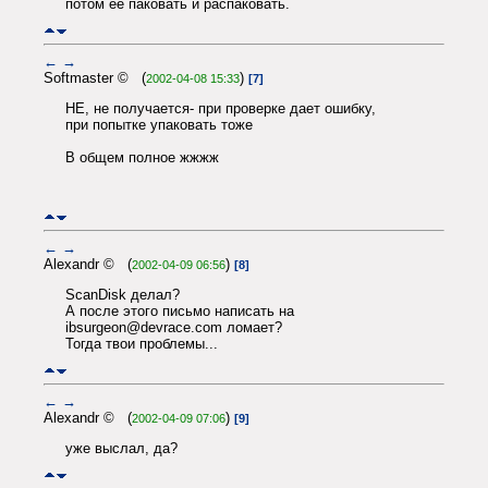
потом ее паковать и распаковать.
←
→
Softmaster © (
)
2002-04-08 15:33
[7]
НЕ, не получается- при проверке дает ошибку,
при попытке упаковать тоже
В общем полное жжжж
←
→
Alexandr © (
)
2002-04-09 06:56
[8]
ScanDisk делал?
А после этого письмо написать на
ibsurgeon@devrace.com ломает?
Тогда твои проблемы...
←
→
Alexandr © (
)
2002-04-09 07:06
[9]
уже выслал, да?