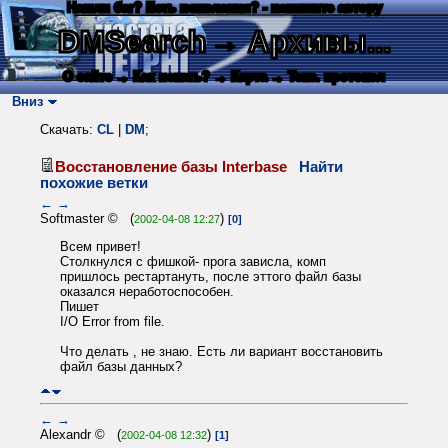
Нашли баг? Есть пожелания? - напишите автору
DMSearch
→ Архивы...
О сайте
→ Как искать?
→ Карта
→ Текс. протокол
Вниз
Скачать:
CL
|
DM
;
Восстановление базы Interbase
Найти
похожие ветки
←
→
Softmaster © (
)
2002-04-08 12:27
[0]
Всем привет!
Столкнулся с фишкой- прога зависла, комп
пришлось рестартануть, после эттого файл базы
оказался неработоспособен.
Пишет
I/O Error from file.
Что делать , не знаю. Есть ли вариант восстановить
файл базы данных?
←
→
Alexandr © (
)
2002-04-08 12:32
[1]