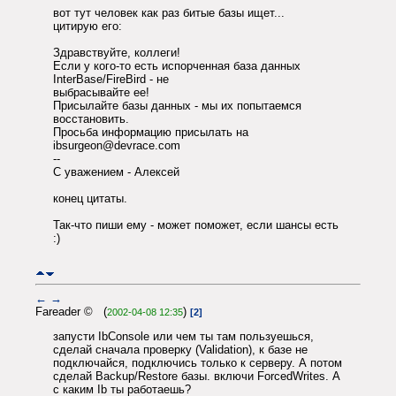
вот тут человек как раз битые базы ищет...
цитирую его:
Здравствуйте, коллеги!
Если у кого-то есть испорченная база данных
InterBase/FireBird - не
выбрасывайте ее!
Присылайте базы данных - мы их попытаемся
восстановить.
Просьба информацию присылать на
ibsurgeon@devrace.com
--
С уважением - Алексей
конец цитаты.
Так-что пиши ему - может поможет, если шансы есть
:)
←
→
Fareader © (
)
2002-04-08 12:35
[2]
запусти IbConsole или чем ты там пользуешься,
сделай сначала проверку (Validation), к базе не
подключайся, подключись только к серверу. А потом
сделай Backup/Restore базы. включи ForcedWrites. А
с каким Ib ты работаешь?