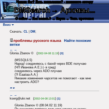
Нашли баг? Есть пожелания? - напишите автору
DMSearch
→ Архивы...
О сайте
→ Как искать?
→ Карта
→ Текс. протокол
Вниз
Скачать:
CL
|
DM
;
проблемы русского языка
Найти похожие
ветки
←
→
Glonia Zbanov © (
)
2002-04-08 11:19
[0]
(MSSQL6.5)
Народ! соединяюсь с базой через BDE получаю
{ЧП Иванова А.Е.} (- в грид)
соединяюсь через ADO плучаю
{?I Eaaiiaa A.A.}
Никакие изменения чарсетов не помогают - как мне
настроить ADO?
←
→
kserg@ukr.net (
)
2002-04-08 13:01
[1]
Glonia Zbanov © (08.04.02 11:19)
По существу вопроса дельного ничего не скажу...