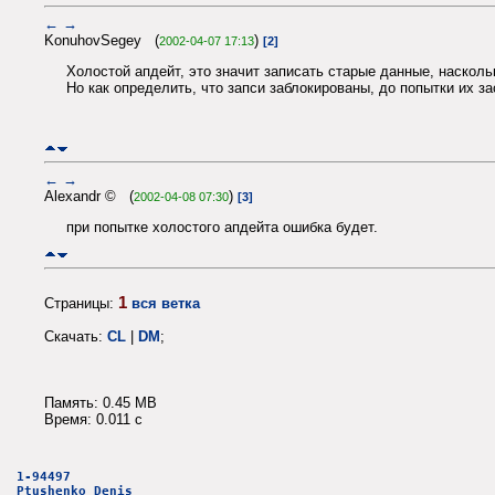
←
→
KonuhovSegey (
)
2002-04-07 17:13
[2]
Холостой апдейт, это значит записать старые данные, насколь
Но как определить, что запси заблокированы, до попытки их з
←
→
Alexandr © (
)
2002-04-08 07:30
[3]
при попытке холостого апдейта ошибка будет.
1
Страницы:
вся ветка
Скачать:
CL
|
DM
;
Память: 0.45 MB
Время: 0.011 c
1-94497
Ptushenko Denis