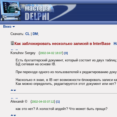
Вниз
Скачать:
CL
|
DM
;
Как заблокировать несколько записей в InterBase
Н
←
→
Konuhov Sergey (
)
2002-04-02 18:07
[0]
Есть бухгалтерский документ, который состоит из двух таблиц
БД сетевая на основе IB.
При переходе одного из пользователей к редактированию доку
Насколько я знаю, в IB нет возможности блокировать записи ка
Как можно определить, редактируется этот документ или нет?
←
→
Alexandr © (
)
2002-04-03 07:12
[1]
как это нет? А холостой апдейт? Что может быть проще?