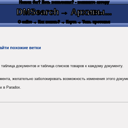
Нашли баг? Есть пожелания? - напишите автору
DMSearch
→ Архивы...
О сайте
→ Как искать?
→ Карта
→ Текс. протокол
айти похожие ветки
: таблица документов и таблица списков товаров к каждому документу.
мента, желательно заболокировать возможность изменения этого докуме
к в Paradox.