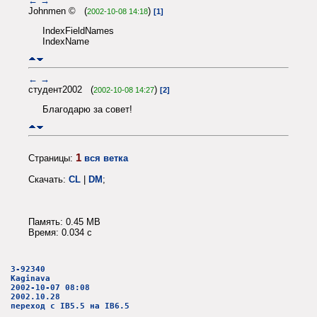
←
→
Johnmen © (
)
2002-10-08 14:18
[1]
IndexFieldNames
IndexName
←
→
студент2002 (
)
2002-10-08 14:27
[2]
Благодарю за совет!
1
Страницы:
вся ветка
Скачать:
CL
|
DM
;
Память: 0.45 MB
Время: 0.034 c
3-92340
Kaginava
2002-10-07 08:08
2002.10.28
переход с IB5.5 на IB6.5