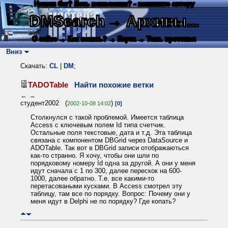
Нашли баг? Есть пожелания? - напишите автору
DMSearch
→ Архивы...
О сайте
→ Как искать?
→ Карта
→ Текс. протокол
Вниз
Скачать:
CL
|
DM
;
TADOTable
Найти похожие ветки
←
→
студент2002 (
)
2002-10-08 14:02
[0]
Столкнулся с такой проблемой. Имеется таблица
Access с ключевым полем Id типа счетчик.
Остальные поля текстовые, дата и т.д. Эта таблица
связана с компонентом DBGrid через DataSource и
ADOTable. Так вот в DBGrid записи отображаються
как-то странно. Я хочу, чтобы они шли по
порядковому номеру Id одна за другой. А они у меня
идут сначала с 1 по 300, далее перескок на 600-
1000, далее обратно. Т.е. все какими-то
перетасоваными кусками. В Access смотрел эту
таблицу, там все по порядку. Вопрос: Почему они у
меня идут в Delphi не по порядку? Где копать?