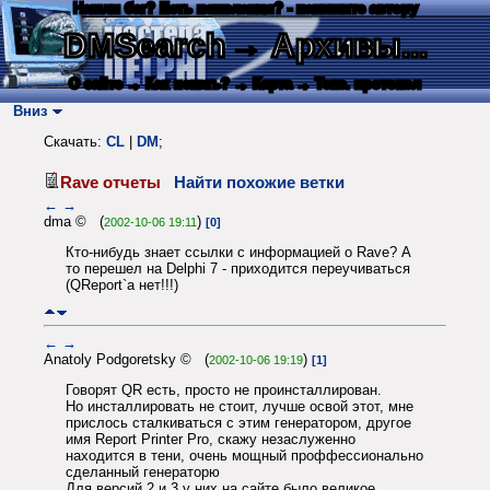
Нашли баг? Есть пожелания? - напишите автору
DMSearch
→ Архивы...
О сайте
→ Как искать?
→ Карта
→ Текс. протокол
Вниз
Скачать:
CL
|
DM
;
Rave отчеты
Найти похожие ветки
←
→
dma © (
)
2002-10-06 19:11
[0]
Кто-нибудь знает ссылки с информацией о Rave? А
то перешел на Delphi 7 - приходится переучиваться
(QReport`а нет!!!)
←
→
Anatoly Podgoretsky © (
)
2002-10-06 19:19
[1]
Говорят QR есть, просто не проинсталлирован.
Но инсталлировать не стоит, лучше освой этот, мне
прислось сталкиваться с этим генератором, другое
имя Report Printer Pro, скажу незаслуженно
находится в тени, очень мощный проффессионально
сделанный генераторю
Для версий 2 и 3 у них на сайте было великое