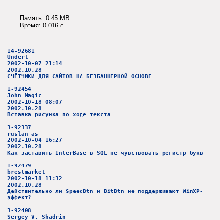
Память: 0.45 MB
Время: 0.016 c
14-92681
Undert
2002-10-07 21:14
2002.10.28
СЧЁТЧИКИ ДЛЯ САЙТОВ НА БЕЗБАННЕРНОЙ ОСНОВЕ
1-92454
John Magic
2002-10-18 08:07
2002.10.28
Вставка рисунка по ходе текста
3-92337
ruslan_as
2002-10-04 16:27
2002.10.28
Как заставить InterBase в SQL не чувствовать регистр букв
1-92479
brestmarket
2002-10-18 11:32
2002.10.28
Действительно ли SpeedBtn и BitBtn не поддерживают WinXP-
эффект?
3-92408
Sergey V. Shadrin