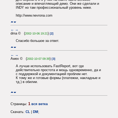
описание и впечатляющий демо. Они же сделали и
INDY но там профессиональный уровень ниже.
http://www.nevrona.com
←
→
dma © (
)
2002-10-06 19:21
[2]
Спасибо большое за ответ.
←
→
Awex © (
)
2002-10-07 09:39
[3]
А лучше использовать FastReport, вот где
действительно простота и мощь одновременно, да и
с поддержкой и документацией проблем нет.
К тому же и готовые формы (платежки, накладные и
тд.) в обилии.
1
Страницы:
вся ветка
Скачать:
CL
|
DM
;