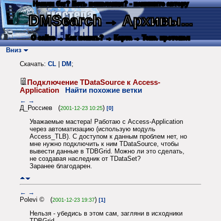
Нашли баг? Есть пожелания? - напишите автору
DMSearch
→ Архивы...
О сайте
→ Как искать?
→ Карта
→ Текс. протокол
Вниз
Скачать:
CL
|
DM
;
Подключение TDataSource к Access-
Application
Найти похожие ветки
←
→
Д_Россиев (
)
2001-12-23 10:25
[0]
Уважаемые мастера! Работаю с Access-Application
через автоматизацию (использую модуль
Access_TLB). С доступом к данным проблем нет, но
мне нужно подключить к ним TDataSource, чтобы
вывести данные в TDBGrid. Можно ли это сделать,
не создавая наследник от TDataSet?
Заранее благодарен.
←
→
Polevi © (
)
2001-12-23 19:37
[1]
Нельзя - убедись в этом сам, загляни в исходники
TDBGrid