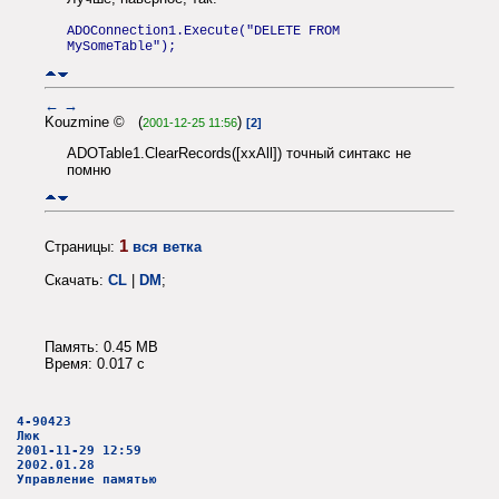
ADOConnection1.Execute("DELETE FROM
MySomeTable");
←
→
Kouzmine © (
)
2001-12-25 11:56
[2]
ADOTable1.ClearRecords([xxAll]) точный синтакс не
помню
1
Страницы:
вся ветка
Скачать:
CL
|
DM
;
Память: 0.45 MB
Время: 0.017 c
4-90423
Люк
2001-11-29 12:59
2002.01.28
Управление памятью