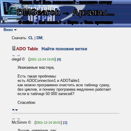
Нашли баг? Есть пожелания? - напишите автору
DMSearch
→ Архивы...
О сайте
→ Как искать?
→ Карта
→ Текс. протокол
Вниз
Скачать:
CL
|
DM
;
ADO Table
Найти похожие ветки
←
→
olegd © (
)
2001-12-24 19:00
[0]
Уважаемые мастера,
Есть такая проблемы:
есть ADOConnection1 и ADOTable1
как можно программно очистить всю таблицу сразу,
без циклов, и почему программа медленно работает
если в таблице 50 000 записей?
Спасибою
←
→
McSimm © (
)
2001-12-24 20:01
[1]
Лучше, наверное, так: