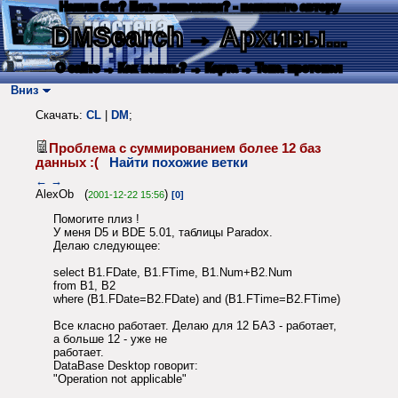
Нашли баг? Есть пожелания? - напишите автору
DMSearch
→ Архивы...
О сайте
→ Как искать?
→ Карта
→ Текс. протокол
Вниз
Скачать:
CL
|
DM
;
Проблема с суммированием более 12 баз
данных :(
Найти похожие ветки
←
→
AlexOb (
)
2001-12-22 15:56
[0]
Помогите плиз !
У меня D5 и BDE 5.01, таблицы Paradox.
Делаю следующее:
select B1.FDate, B1.FTime, B1.Num+B2.Num
from B1, B2
where (B1.FDate=B2.FDate) and (B1.FTime=B2.FTime)
Все класно работает. Делаю для 12 БАЗ - работает,
а больше 12 - уже не
работает.
DataBase Desktop говорит:
"Operation not applicable"