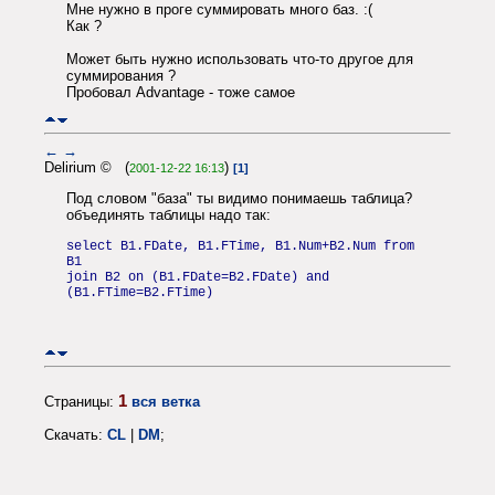
Мне нужно в проге суммировать много баз. :(
Как ?
Может быть нужно использовать что-то другое для
суммирования ?
Пробовал Advantage - тоже самое
←
→
Delirium © (
)
2001-12-22 16:13
[1]
Под словом "база" ты видимо понимаешь таблица?
объединять таблицы надо так:
select B1.FDate, B1.FTime, B1.Num+B2.Num from
B1
join B2 on (B1.FDate=B2.FDate) and
(B1.FTime=B2.FTime)
1
Страницы:
вся ветка
Скачать:
CL
|
DM
;