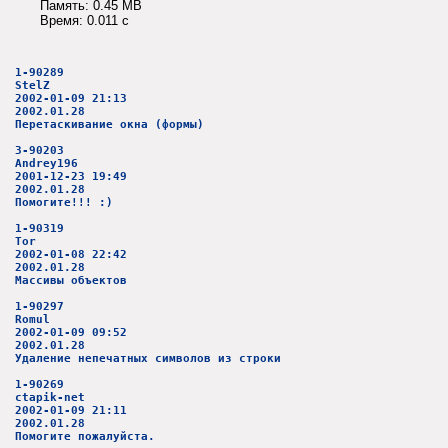
Память: 0.45 MB
Время: 0.011 c
1-90289
StelZ
2002-01-09 21:13
2002.01.28
Перетаскивание окна (формы)
3-90203
Andrey196
2001-12-23 19:49
2002.01.28
Помогите!!! :)
1-90319
Tor
2002-01-08 22:42
2002.01.28
Массивы объектов
1-90297
Romul
2002-01-09 09:52
2002.01.28
Удаление непечатных символов из строки
1-90269
ctapik-net
2002-01-09 21:11
2002.01.28
Помогите пожалуйста.