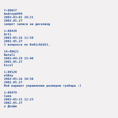
7-88657
Andreym999
2002-03-01 18:21
2002.05.27
запрет записи на дисковод
1-88428
Art1
2002-05-16 11:50
2002.05.27
3 вопрооса по RxRichEdit.
14-88621
Natali
2002-04-19 15:40
2002.05.27
Excel
1-88528
eSKey
2002-05-16 10:50
2002.05.27
Мой вариант управления размером тулбара :)
1-88479
Саня
2002-05-15 12:23
2002.05.27
о Делфи