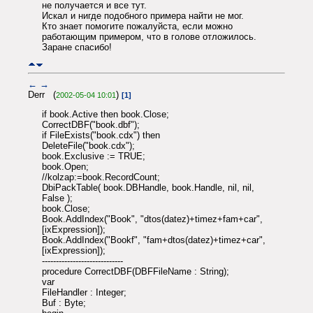
не получается и все тут.
Искал и нигде подобного примера найти не мог.
Кто знает помогите пожалуйста, если можно
работающим примером, что в голове отложилось.
Заране спасибо!
←
→
Derr (
)
2002-05-04 10:01
[1]
if book.Active then book.Close;
CorrectDBF("book.dbf");
if FileExists("book.cdx") then
DeleteFile("book.cdx");
book.Exclusive := TRUE;
book.Open;
//kolzap:=book.RecordCount;
DbiPackTable( book.DBHandle, book.Handle, nil, nil,
False );
book.Close;
Book.AddIndex("Book", "dtos(datez)+timez+fam+car",
[ixExpression]);
Book.AddIndex("Bookf", "fam+dtos(datez)+timez+car",
[ixExpression]);
-----------------------------
procedure CorrectDBF(DBFFileName : String);
var
FileHandler : Integer;
Buf : Byte;