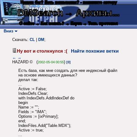
Нашли баг? Есть пожелания? - напишите автору
DMSearch
→ Архивы...
О сайте
→ Как искать?
→ Карта
→ Текс. протокол
Вниз
Скачать:
CL
|
DM
;
Ну вот и столкнулся :(
Найти похожие ветки
←
→
HAZARD © (
)
2002-05-04 00:55
[0]
Есть база, как мне создать для нее индексный файл
на основе имеющихся данных?
делал так:
...
Active := False;
IndexDefs.Clear;
with IndexDefs.AddIndexDef do
begin
Name := "";
Fields := "IMA";
Options := [ixPrimary];
end;
IndexFiles.Add("Table.MDX");
Active := true;
...