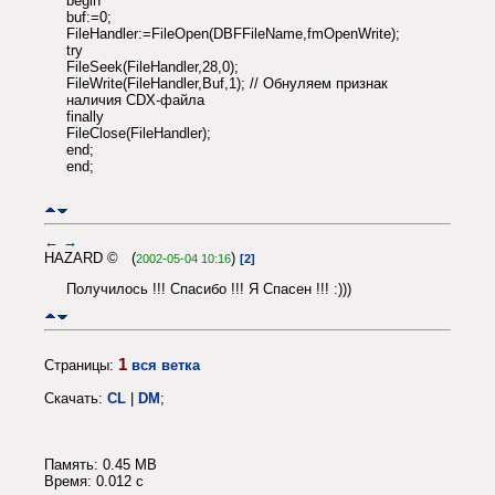
begin
buf:=0;
FileHandler:=FileOpen(DBFFileName,fmOpenWrite);
try
FileSeek(FileHandler,28,0);
FileWrite(FileHandler,Buf,1); // Обнуляем признак
наличия CDX-файла
finally
FileClose(FileHandler);
end;
end;
←
→
HAZARD © (
)
2002-05-04 10:16
[2]
Получилось !!! Спасибо !!! Я Спасен !!! :)))
1
Страницы:
вся ветка
Скачать:
CL
|
DM
;
Память: 0.45 MB
Время: 0.012 c