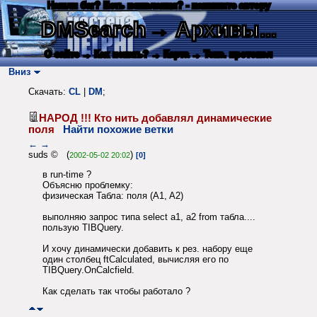
Нашли баг? Есть пожелания? - напишите автору
DMSearch
→ Архивы...
О сайте
→ Как искать?
→ Карта
→ Текс. протокол
Вниз
Скачать:
CL
|
DM
;
НАРОД !!! Кто нить добавлял динамические
поля
Найти похожие ветки
←
→
suds © (
)
2002-05-02 20:02
[0]
в run-time ?
Объясню проблемку:
физическая Табла: поля (A1, A2)
выполняю запрос типа select a1, a2 from табла....
пользую TIBQuery.
И хочу динамически добавить к рез. набору еще
один столбец ftCalculated, вычисляя его по
TIBQuery.OnCalcfield.
Как сделать так чтобы работало ?