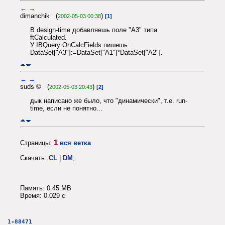
←
→
dimanchik (
)
2002-05-03 00:38
[1]
В design-time добавляешь поле "A3" типа
ftCalculated.
У IBQuery OnCalcFields пишешь:
DataSet["A3"]:=DataSet["A1"]*DataSet["A2"].
←
→
suds © (
)
2002-05-03 20:43
[2]
дык написано же было, что "динамически", т.е. run-
time, если не понятно...
1
Страницы:
вся ветка
Скачать:
CL
|
DM
;
Память: 0.45 MB
Время: 0.029 c
1-88471